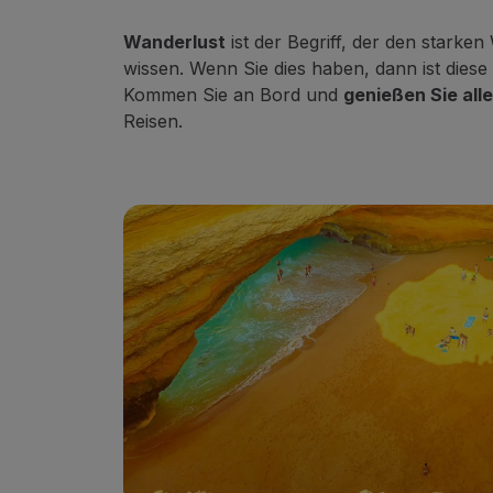
Nutzen Sie Meilen
Partner
Wanderlust
ist der Begriff, der den stark
Club TAP Miles&Go
wissen. Wenn Sie dies haben, dann ist diese S
Sonderangebote und Angebote
Kommen Sie an Bord und
genießen Sie all
Hilfecenter
Reisen.
Häufige gestellte fragen
Anfragen und reklamationen
Kontakte
Nützliche Informationen
Rückerstattungen
Online-Rechnung
Verlorenes / Beschädigtes Gepäck
Verspäteter / Annullierter Flug