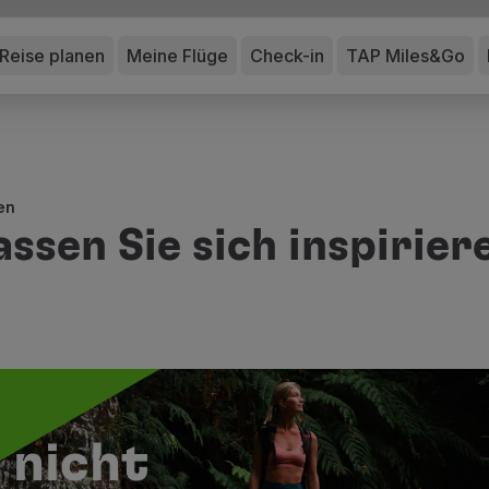
Reise planen
Meine Flüge
Check-in
TAP Miles&Go
en
assen Sie sich inspirier
h nicht