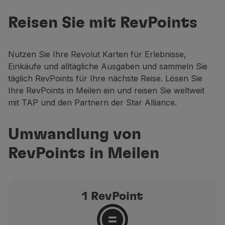
Fliegende Economy
RevPoints gegen
Mahlzeiten an bord
Reisen Sie mit RevPoints
Meilen ein
Unterhaltung
Wi-Fi
Jetzt übertragen
Nutzen Sie Ihre Revolut Karten für Erlebnisse,
Verwalten der Reserve
Einkäufe und alltägliche Ausgaben und sammeln Sie
Buchung Verwalten
täglich RevPoints für Ihre nächste Reise. Lösen Sie
Extras und Upgrades
Ihre RevPoints in Meilen ein und reisen Sie weltweit
Online-Rechnung
mit TAP und den Partnern der Star Alliance.
TAP-Gutscheine
Extras
Mieten Sie ein Auto
Umwandlung von
Reiseversicherung
RevPoints in Meilen
Hotelunterkunft
Check-in
Check-in-Informationen
Programm der TAP Miles&Go
1 RevPoint
Lernen Sie das Programm
Meilen sammeln
Nutzen Sie Meilen