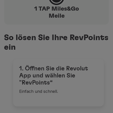
Partner
1 TAP Miles&Go
Club TAP Miles&Go
Meile
Sonderangebote und Angebote
Hilfecenter
Häufige gestellte fragen
Anfragen und reklamationen
So lösen Sie Ihre RevPoints
Kontakte
ein
Nützliche Informationen
Rückerstattungen
Online-Rechnung
Verlorenes / Beschädigtes Gepäck
1. Öffnen Sie die Revolut
Verspäteter / Annullierter Flug
App und wählen Sie
"RevPoints“
Einfach und schnell.