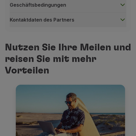
Geschäftsbedingungen
Kontaktdaten des Partners
Geschäftsbedingungen
Die während des Transferprozesses eingegebene 
Nutzen Sie Ihre Meilen und
Falsche Angaben können zu Fehlern oder Verzögeru
reisen Sie mit mehr
Die im Rahmen dieser Partnerschaft gutgeschrieben
Kontaktdaten des Partners
Vorteilen
Website
:
https://www.revolut.com/