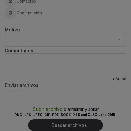
Contactos
2
Volar en Economy
Comidas a bordo
Confirmación
3
Entretenimiento
Wi-Fi
Motivo
Gestionar reserva
Gestión de Reservas
Extras y Upgrades
Comentarios
Factura online
TAP Vouchers
Extras
Alquilar un coche
0
/
4000
Alojamiento
Enviar archivos
Check-in
Información de Check-in
TAP Miles&Go
Subir archivo
Programa TAP Miles&Go
o arrastrar y soltar
PNG, JPG, JPEG, GIF, PDF, DOCX, XLS and XLSX up to 2MB.
Conozca el Programa
Gane millas
Buscar archivos
Utilice millas