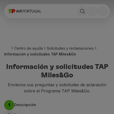
Reservar
Vuelos y Destinos
Tarifas
Promociones y Campañas
Avion y tren
Puente Aéreo
Centro de ayuda
Solicitudes y reclamaciones
Stopover
Información y solicitudes TAP Miles&Go
Información de viaje
Equipaje
Información y solicitudes TAP
Necesidades especiales
Miles&Go
Viajar con animales
Bebes y niños
Envíenos sus preguntas y solicitudes de aclaración
Embarazadas
sobre el Programa TAP Miles&Go.
Requisitos y documentación
A bordo
Descripción
1
Volar en Business
Volar en Economy Prime