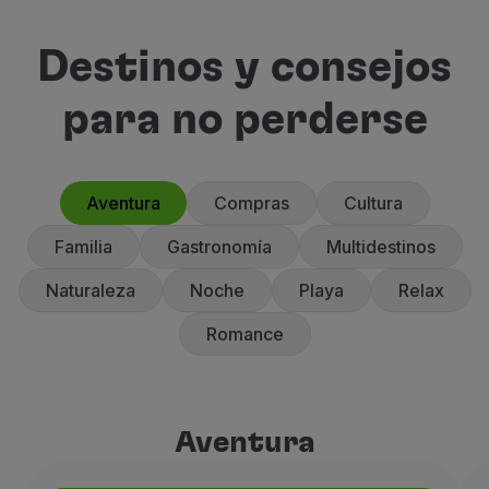
Destinos y consejos
para no perderse
Aventura
Compras
Cultura
Familia
Gastronomía
Multidestinos
Naturaleza
Noche
Playa
Relax
Romance
Aventura
Aventura
Alemania