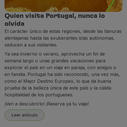
Socios
Club TAP Miles&Go
Quien visita Portugal, nunca lo
Promociones y Ofertas
olvida
Centro de ayuda
El carácter único de estas regiones, desde las llanuras
Preguntas frecuentes
alentejanas hasta las exuberantes islas autónomas,
Solicitudes y reclamaciones
seducen a sus visitantes.
Contactos
Ya sea invierno o verano, aprovecha un fin de
Información útil
semana largo o unas grandes vacaciones para
Reembolsos
explorar el país en un viaje en pareja, con amigos o
Factura online
en familia. Portugal ha sido reconocido, una vez más,
Equipaje perdido / dañado
como el Mejor Destino Europeo, lo que da buena
Vuelo retrasado / cancelado
prueba de la belleza única de este país y la cálida
hospitalidad de los portugueses.
¡Ven a descubrirlo! ¡Reserva ya tu viaje!
Leer artículo