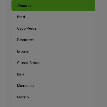
Múnich, como un cuento de 
Alemania
Brasil
Como un cuen
Antiguo reino en el suroest
Cabo Verde
Pero saliendo de la metrópo
Acabamos de explorar la Se
Dinamarca
España
“München Mag 
Guinea-Bissau
Múnich te quiere: el lema de
Italia
Marruecos
México