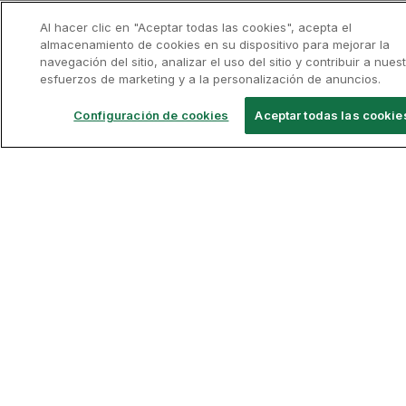
Otros sitios web
Al hacer clic en "Aceptar todas las cookies", acepta el
La pequeña ciudad de Füssen
almacenamiento de cookies en su dispositivo para mejorar la
TAP Institucional
navegación del sitio, analizar el uso del sitio y contribuir a nues
Otros recursos importantes
Además de los lujosos inter
TAP Air Cargo
esfuerzos de marketing y a la personalización de anuncios.
TAP Maintenance & Engineering
Centro de Información legal
Destinos destacados
Herrenchiemsee
se encuent
Configuración de cookies
Aceptar todas las cookie
TAP Store
Condiciones de Transporte
Política de Privacidad y Cookies
Vuelos Lisboa
Incluso los jardines nos re
Términos y Condiciones TAP Miles&Go
Vuelos Oporto
Configuración de cookies
Vuelos Funchal
Síganos
Vuelos Madrid
Vuelos Londres
Vuelos Nueva York
TAP App
Vuelos Río de Janeiro
©
2026
, TAP.
Todos los derechos reservados.