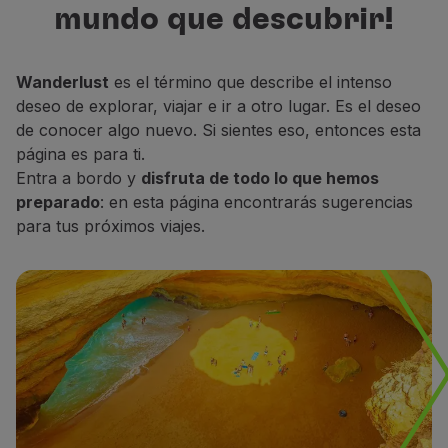
mundo que descubrir!
Volar en Economy
para descubrir, descansar y soñar.
Comidas a bordo
Entretenimiento
Wanderlust
es el término que describe el intenso
Wi-Fi
deseo de explorar, viajar e ir a otro lugar. Es el deseo
Gestionar reserva
de conocer algo nuevo. Si sientes eso, entonces esta
Gestión de Reservas
página es para ti.
Extras y Upgrades
Entra a bordo y
disfruta de todo lo que hemos
Factura online
preparado
: en esta página encontrarás sugerencias
TAP Vouchers
para tus próximos viajes.
Extras
Alquilar un coche
Alojamiento
Check-in
Información de Check-in
TAP Miles&Go
Programa TAP Miles&Go
Conozca el Programa
Gane millas
Utilice millas