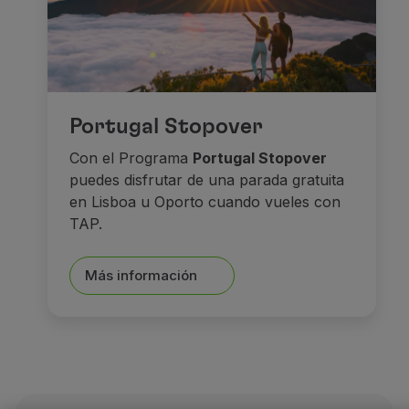
En el centro histórico,
Mari
Y después de todo esto, na
Sueños y castil
Portugal Stopover
Con el Programa
Portugal Stopover
puedes disfrutar de una parada gratuita
en Lisboa u Oporto cuando vueles con
TAP.
Más información
Seguimos de viaje hacia los