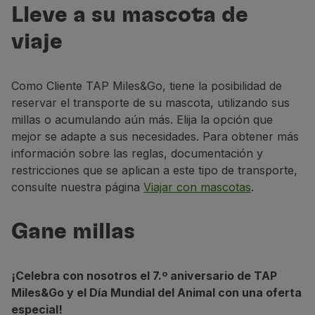
te da más millas
Volar en Economy
Lleve a su mascota de
Reserva ya
Comidas a bordo
viaje
Entretenimiento
Wi-Fi
Gestionar reserva
Como Cliente TAP Miles&Go, tiene la posibilidad de
Gestión de Reservas
reservar el transporte de su mascota, utilizando sus
Extras y Upgrades
millas o acumulando aún más. Elija la opción que
Factura online
mejor se adapte a sus necesidades. Para obtener más
TAP Vouchers
información sobre las reglas, documentación y
Extras
restricciones que se aplican a este tipo de transporte,
Alquilar un coche
consulte nuestra página
Viajar con mascotas
.
Alojamiento
Check-in
Gane millas
Información de Check-in
TAP Miles&Go
Programa TAP Miles&Go
¡Celebra con nosotros el 7.º aniversario de TAP
Conozca el Programa
Miles&Go y el Día Mundial del Animal con una oferta
Gane millas
especial!
Utilice millas