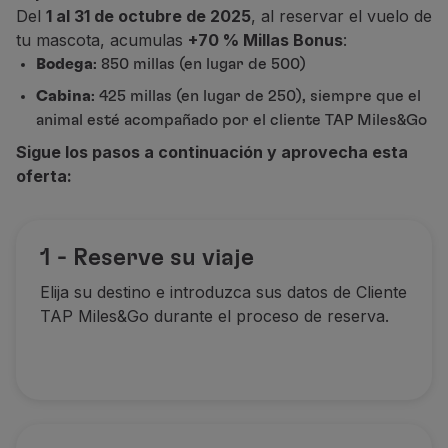
Del
1 al 31 de octubre de 2025
, al reservar el vuelo de
Socios
tu mascota, acumulas
+70 % Millas Bonus
:
Club TAP Miles&Go
Bodega
: 850 millas (en lugar de 500)
Promociones y Ofertas
Centro de ayuda
Cabina
: 425 millas (en lugar de 250), siempre que el
Preguntas frecuentes
animal esté acompañado por el cliente TAP Miles&Go
Solicitudes y reclamaciones
Sigue los pasos a continuación y aprovecha esta
Contactos
oferta:
Información útil
Reembolsos
Factura online
1 - Reserve su viaje
Equipaje perdido / dañado
Vuelo retrasado / cancelado
Elija su destino e introduzca sus datos de Cliente
TAP Miles&Go durante el proceso de reserva.