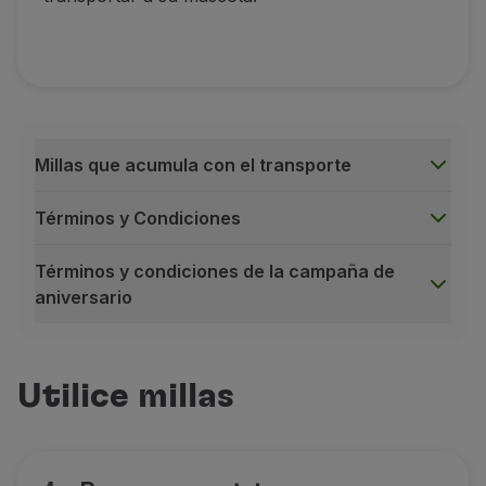
Millas que acumula con el transporte
Términos y Condiciones
Términos y condiciones de la campaña de
aniversario
Millas que acumula con el transporte
Utilice millas
En la cabina
250 millas