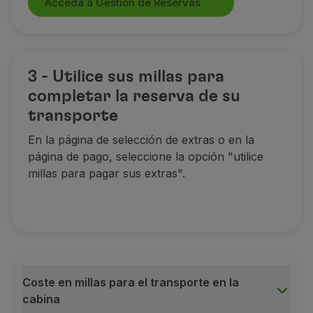
Acceda a Gestión de Reservas
Si observa que las millas correspondientes a su m
Términos y condiciones de la campaña de aniversario
Del 1 al 31 de octubre de 2025
, todas las reservas
3 - Utilice sus millas para
La oferta es válida para
Clientes registrados en e
completar la reserva de su
Válido únicamente en vuelos operados por TAP, o e
transporte
La oferta de acumulación de millas está limitada
al 
En la página de selección de extras o en la
El crédito de millas por el transporte de mascotas s
página de pago, seleccione la opción "utilice
Si verifica que las millas correspondientes a su ani
millas para pagar sus extras".
Coste en millas para el transporte en la
cabina