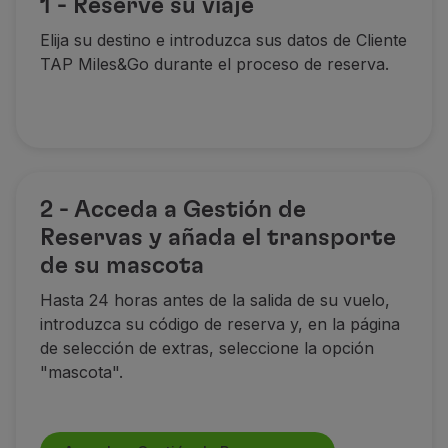
1 - Reserve su viaje
Elija su destino e introduzca sus datos de Cliente
TAP Miles&Go durante el proceso de reserva.
En la bodega del avión
500 millas
2 - Acceda a Gestión de
Reservas y añada el transporte
de su mascota
Las millas se acumulan por segmento volado (ida o ida
Términos y Condiciones
Hasta 24 horas antes de la salida de su vuelo,
La oferta es válida para los clientes registrados e
introduzca su código de reserva y, en la página
de selección de extras, seleccione la opción
Válido únicamente en vuelos operados por TAP, u o
"mascota".
La acumulación de millas se realiza por segmento vo
Oferta de acumulación de millas limitada al espacio 
El crédito de millas por el transporte de mascotas s