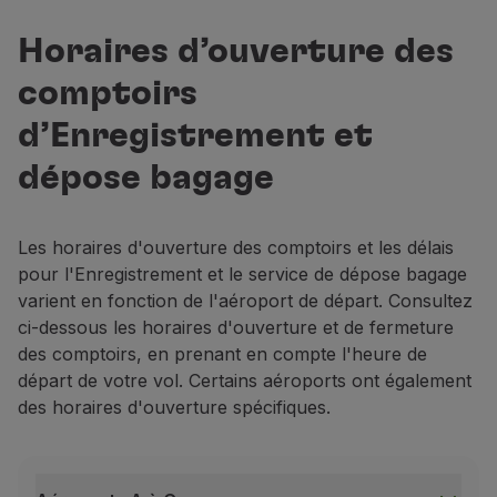
Certains aéroports mettent à disposition cet équipement,
Enregistrez-vous automatiquement, rapidement et 
Horaires d’ouverture des
Choisissez votre siège et obtenez votre carte d'em
comptoirs
Identifiez-vous à l'aide de la clé de fichier du bille
d’Enregistrement et
Imprimez votre étiquette de bagage.
dépose bagage
Comptoirs d'Enregistrement
Disponibles dans tous les aéroports pour garantir l'aid
Enregistrement Premium
Les horaires d'ouverture des comptoirs et les délais
Disponible uniquement dans les aéroports de Lisbonne
pour l'Enregistrement et le service de dépose bagage
en Business – Top Executive ou Executive ;
varient en fonction de l'aéroport de départ. Consultez
en Economy Prime – Top Prime ou Prime ;
ci-dessous les horaires d'ouverture et de fermeture
des comptoirs, en prenant en compte l'heure de
avec le tarif Plus ;
départ de votre vol. Certains aéroports ont également
avec la carte Star Alliance Gold ;
des horaires d'ouverture spécifiques.
avec la carte TAP Platinum Visa, TAP Business ou 
Ou pour les titulaires d'une des Cartes TAP Miles&G
TAP Miles&Go Gold Card;