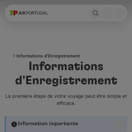
Réserver
Vols et Destinations
Tarifs
Promotions et Campagnes
Avion et train
Ponte Aérea
Informations d'Enregistrement
Stopover
Informations
Informations de voyage
Bagage
d'Enregistrement
Besoins spéciaux
Voyager avec des animaux
Bébés et enfants
La première étape de votre voyage peut être simple et
Femmes enceintes
efficace.
Exigences et documentation
À bord
Vols en Business
Information importante
Vols en Economy Prime