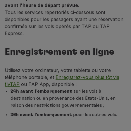
avant l'heure de départ prévue.
Utiliser des miles
Tous les services répertoriés ci-dessous sont
Partenaires
disponibles pour les passagers ayant une réservation
Club TAP Miles&Go
confirmée sur les vols opérés par TAP ou TAP
Promotions et Offres
Express.
Centre d'aide
Questions frequentes
Demandes et réclamations
Enregistrement en ligne
Contacts
Informations utiles
Remboursements
Utilisez votre ordinateur, votre tablette ou votre
Facture en ligne
téléphone portable, et
Enregistrez-vous plus tôt via
Bagages perdus / endommagés
flyTAP
ou TAP App, disponible :
Vol retardé / annulé
24h avant l'embarquement
sur les vols à
destination ou en provenance des États-Unis, en
raison des restrictions gouvernementales ;
36h avant l'embarquement
pour les autres vols.