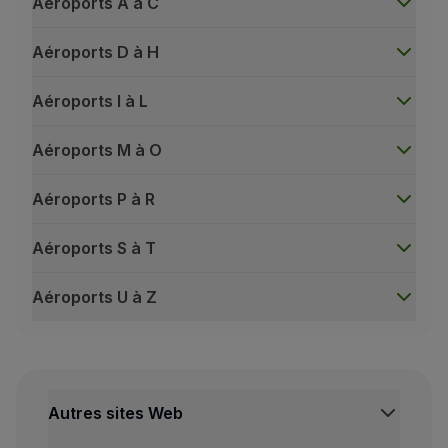
Aéroports A à C
TAP Miles&Go Silver Card.
Aéroports D à H
Localisation des comptoirs :
aéroport de Lisbonne – Terminal 1 (A25, A26, A29 e
Aéroports I à L
aéroport de Porto (18).
(1)
Aéroports M à O
Sauf Clients voyageant avec un tarif en réduction.
Aéroports P à R
Aéroports S à T
Aéroports U à Z
Aéroports A à C
Ouverture du comptoir dépose bagage
Autres sites Web
Accra