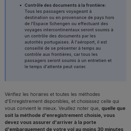
Vols en Economy
Contrôle des documents à la frontière:
Repas à bord
Tous les passagers voyageant à
destination ou en provenance de pays hors
Divertissements
de l'Espace Schengen ou effectuant des
Wi-Fi
voyages intercontinentaux seront soumis à
Gérer de réservation
un contrôle des documents par les
Gestion des Réserves
autorités portugaises. À l'aéroport, il est
Extras et Upgrades
conseillé de se présenter à temps au
Facture en ligne
contrôle aux frontières, car tous les
Bons TAP
passagers seront soumis à un entretien et
le temps d'attente peut varier.
Extras
Location de voiture
Assurance Voyage
Hébergement
Vérifiez les horaires et toutes les méthodes
Enregistrement
d'Enregistrement disponibles, et choisissez celle qui
Informations d'Enregistrement
vous convient le mieux. Veuillez noter que,
quelle que
TAP Miles&Go
soit la méthode d'enregistrement choisie, vous
Programme TAP Miles&Go
devez vous assurer d'arriver à la porte
Découvrez le Programme
d'embarquement de votre vol au moins 30 minutes
Accumuler des miles