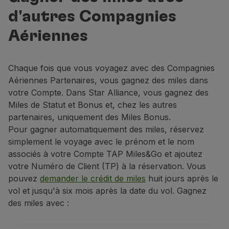
d'autres Compagnies
TAP Discount : Depuis le 1er novembre 2023, la rése
Les vols opérés en codeshare (partenariat entre d
Aériennes
Non applicable pour les vols charters, les services 
Dans le cas où votre vol a été vendu en codesahre, l
Chaque fois que vous voyagez avec des Compagnies
Aériennes Partenaires, vous gagnez des miles dans
votre Compte. Dans Star Alliance, vous gagnez des
Miles de Statut et Bonus et, chez les autres
partenaires, uniquement des Miles Bonus.
Pour gagner automatiquement des miles, réservez
simplement le voyage avec le prénom et le nom
associés à votre Compte TAP Miles&Go et ajoutez
votre Numéro de Client (TP) à la réservation. Vous
pouvez
demander le crédit de miles
huit jours après le
vol et jusqu'à six mois après la date du vol. Gagnez
des miles avec :