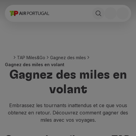
Réserver
Vols et Destinations
Tarifs
Promotions et Campagnes
Avion et train
Ponte Aérea
TAP Miles&Go
Gagnez des miles
Stopover
Gagnez des miles en volant
Informations de voyage
Gagnez des miles en
Bagage
Besoins spéciaux
volant
Voyager avec des animaux
Bébés et enfants
Femmes enceintes
Embrassez les tournants inattendus et ce que vous
Exigences et documentation
obtenez en retour. Découvrez comment gagner des
À bord
miles avec vos voyages.
Vols en Business
Vols en Economy Prime