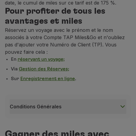
date, le cumul de miles sur ce tarif est de 175 %.
Pour profiter de tous les
Intercontinentaux
200 % miles
avantages et miles
Réservez un voyage avec le prénom et le nom
associés à votre Compte TAP Miles&Go et n'oubliez
pas d'ajouter votre Numéro de Client (TP). Vous
pouvez faire cela :
En
réservant un voyage;
Via
Gestion des Réserves;
Sur
Enregistrement en ligne
.
Conditions Générales
Conditions Générales
Les miles seront automatiquement crédités sur le C
Gagner des miles avec
L’accumulation de miles sur certains produits / marqu