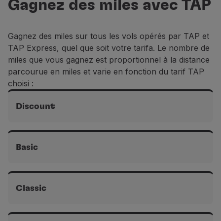
Gagnez des miles avec TAP
Vols en Economy
Repas à bord
Divertissements
Gagnez des miles sur tous les vols opérés par TAP et
Wi-Fi
TAP Express, quel que soit votre tarifa. Le nombre de
Gérer de réservation
miles que vous gagnez est proportionnel à la distance
Gestion des Réserves
parcourue en miles et varie en fonction du tarif TAP
Extras et Upgrades
choisi :
Facture en ligne
Bons TAP
Discount
Extras
Location de voiture
Europe et Afrique du Nord
Hébergement
20 % miles
Basic
Enregistrement
Informations d'Enregistrement
TAP Miles&Go
Intercontinentaux
Europe et Afrique du Nord
Programme TAP Miles&Go
20 % miles
Non applicable
Classic
Découvrez le Programme
Accumuler des miles
Intercontinentaux
Europe et Afrique du Nord
Utiliser des miles