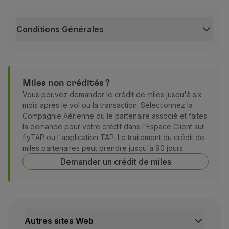
Conditions Générales
Conditions Générales
Les voyages au sein du réseau Star Alliance permett
Non applicable sur les vols charters. Les miles sont 
Miles non crédités ?
Les miles qui ne sont pas crédités automatiquement 
Vous pouvez demander le crédit de miles jusqu'à six
mois après le vol ou la transaction. Sélectionnez la
La demande de crédit rétroactif peut être effectuée h
Compagnie Aérienne ou le partenaire associé et faites
la demande pour votre crédit dans l'Espace Client sur
flyTAP ou l'application TAP. Le traitement du crédit de
miles partenaires peut prendre jusqu'à 90 jours.
Demander un crédit de miles
Autres sites Web