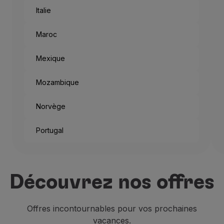
Italie
Maroc
Mexique
Mozambique
Norvège
Portugal
Et c’est ainsi que chaque an
Si vous ne vous rendez pas 
Découvrez nos offres
En plus d’être un siège impo
Offres incontournables pour vos prochaines
vacances.
Les
résidences anciennes