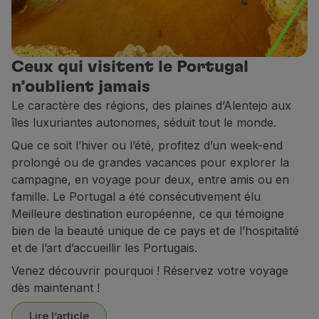
Utiliser des miles
Partenaires
Club TAP Miles&Go
Ceux qui visitent le Portugal
Promotions et Offres
Centre d'aide
n’oublient jamais
Questions frequentes
Le caractère des régions, des plaines d’Alentejo aux
Demandes et réclamations
îles luxuriantes autonomes, séduit tout le monde.
Contacts
Que ce soit l’hiver ou l’été, profitez d’un week-end
Informations utiles
prolongé ou de grandes vacances pour explorer la
Remboursements
campagne, en voyage pour deux, entre amis ou en
Facture en ligne
famille. Le Portugal a été consécutivement élu
Bagages perdus / endommagés
Meilleure destination européenne, ce qui témoigne
Vol retardé / annulé
bien de la beauté unique de ce pays et de l’hospitalité
et de l’art d’accueillir les Portugais.
Venez découvrir pourquoi ! Réservez votre voyage
dès maintenant !
Lire l’article