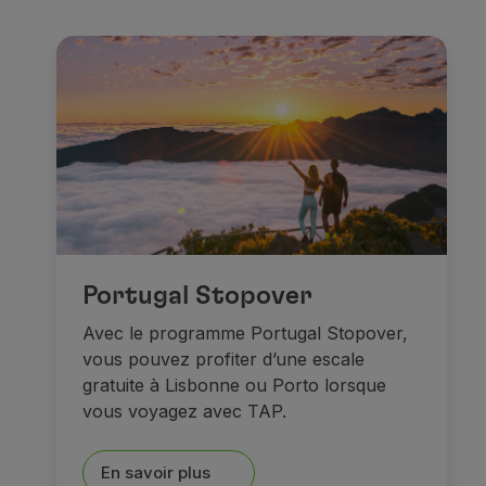
Comme le
Residenzmuseu
Recherchez ensuite des
mo
Quant aux
musées
, vous 
Dans le centre historique,
M
Et après tout, rien de tel qu
Portugal Stopover
Rêves et châte
Avec le programme Portugal Stopover,
vous pouvez profiter d’une escale
gratuite à Lisbonne ou Porto lorsque
vous voyagez avec TAP.
En savoir plus