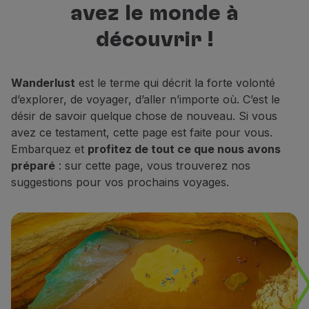
avez le monde à
Vols en Economy
meilleures destinations pour
Repas à bord
découvrir, vous reposer et rêver.
découvrir !
Divertissements
Wi-Fi
Gérer de réservation
Wanderlust
est le terme qui décrit la forte volonté
Gestion des Réserves
d’explorer, de voyager, d’aller n’importe où. C’est le
Extras et Upgrades
désir de savoir quelque chose de nouveau. Si vous
Facture en ligne
avez ce testament, cette page est faite pour vous.
Bons TAP
Embarquez et
profitez de tout ce que nous avons
Extras
préparé
: sur cette page, vous trouverez nos
Location de voiture
suggestions pour vos prochains voyages.
Assurance Voyage
Hébergement
Enregistrement
Informations d'Enregistrement
TAP Miles&Go
Programme TAP Miles&Go
Découvrez le Programme
Accumuler des miles