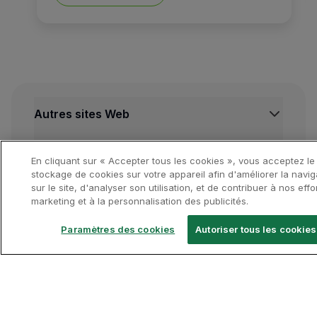
Nous suivrons un voyage ver
Autres sites Web
La petite ville de Füssen es
TAP Institutionnel
Autres ressources importantes
TAP FORBIZ
En cliquant sur « Accepter tous les cookies », vous acceptez le
Outre les intérieurs luxueux
TAP Air Cargo
Centre de Mentions legales
stockage de cookies sur votre appareil afin d'améliorer la navig
Destinations en vedette
sur le site, d'analyser son utilisation, et de contribuer à nos effo
TAP Maintenance & Engineering
Conditions de Transport
marketing et à la personnalisation des publicités.
Herrenchiemsee
se trouve 
TAP Store
Politique de Confidentialité et de Cookies
Vols Lisbonne
Conditions Générales TAP Miles&Go
Vols Porto
Paramètres des cookies
Autoriser tous les cookies
Même les jardins ressemblen
Gestion des cookies
Voos Funchal
Suivez-nous
Vols Madrid
Vols Londres
Vols New York
TAP App
Vols Rio de Janeiro