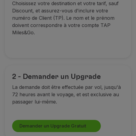
Choisissez votre destination et votre tarif, sauf
Utiliser des miles
Discount, et assurez-vous d'inclure votre
Partenaires
numéro de Client (TP). Le nom et le prénom
Club TAP Miles&Go
doivent correspondre à votre compte TAP
Promotions et Offres
Miles&Go.
Centre d'aide
Questions frequentes
Demandes et réclamations
Contacts
Informations utiles
Remboursements
2 - Demander un Upgrade
Facture en ligne
Bagages perdus / endommagés
La demande doit être effectuée par vol, jusqu'à
Vol retardé / annulé
72 heures avant le voyage, et est exclusive au
passager lui-même.
Demander un Upgrade Gratuit