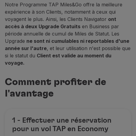
Vols en Economy
Notre Programme TAP Miles&Go offre la meilleure
Repas à bord
expérience à son Clients, notamment à ceux qui
Divertissements
voyagent le plus. Ainsi, les Clients Navigator
ont
Wi-Fi
accès à deux Upgrade Gratuits
en Business par
Gérer de réservation
période annuelle de cumul de Miles de Statut. Les
Gestion des Réserves
Upgrade
ne sont ni cumulables ni reportables d'une
Extras et Upgrades
année sur l'autre
, et leur utilisation n'est possible que
Facture en ligne
si le statut du
Client est valide au moment du
Bons TAP
voyage.
Extras
Location de voiture
Comment profiter de
Assurance Voyage
l'avantage
Hébergement
Enregistrement
Informations d'Enregistrement
TAP Miles&Go
1 - Effectuer une réservation
Programme TAP Miles&Go
Découvrez le Programme
pour un vol TAP en Economy
Accumuler des miles