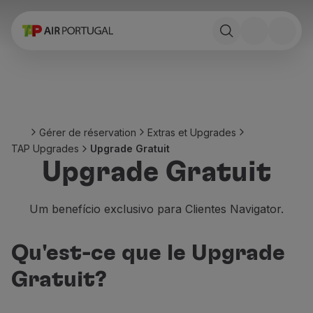
Réserver
Vols et Destinations
Tarifs
Promotions et Campagnes
Avion et train
Ponte Aérea
Gérer de réservation
Extras et Upgrades
Stopover
TAP Upgrades
Upgrade Gratuit
Informations de voyage
Upgrade Gratuit
Bagage
Besoins spéciaux
Voyager avec des animaux
Um benefício exclusivo para Clientes Navigator.
Bébés et enfants
Femmes enceintes
Qu'est-ce que le Upgrade
Exigences et documentation
À bord
Gratuit?
Vols en Business
Vols en Economy Prime