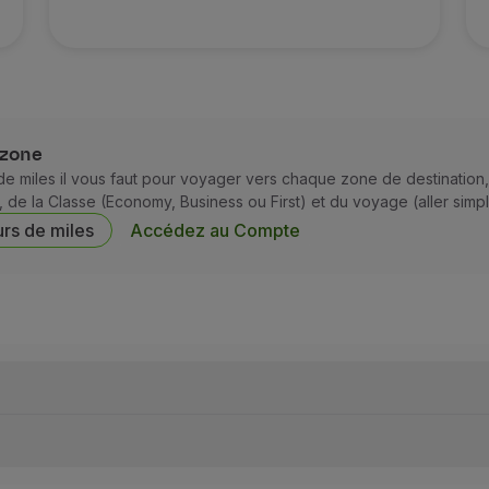
r les Clients Gold Partner ni pour les Clients qui ont obten
tiquement appliqué lorsque le client éligible se connecte à 
lisé pour les passagers figurant sur la liste des bénéficiaire
orsque le statut TAP Miles&Go Gold ou Navigator est valide. 
 zone
s Miles émis avant le 28 juillet 2026 suivent les conditions
 miles il vous faut pour voyager vers chaque zone de destination
 de la Classe (Economy, Business ou First) et du voyage (aller simple
urs de miles
Accédez au Compte