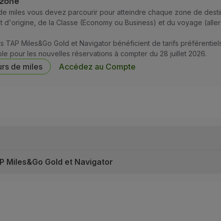
 zone
 miles vous devez parcourir pour atteindre chaque zone de destin
 d'origine, de la Classe (Economy ou Business) et du voyage (aller 
ts TAP Miles&Go Gold et Navigator bénéficient de tarifs préférentiel
able pour les nouvelles réservations à compter du 28 juillet 2026.
urs de miles
Accédez au Compte
AP Miles&Go Gold et Navigator
disponibles sur tous les vols. Les prix affichés sont soumis 
ur les vols qui ne sont pas encore complets. La disponibilit