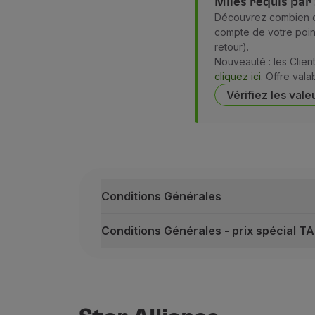
Miles requis par
Découvrez combien de
compte de votre point
retour).
Nouveauté : les Clien
cliquez ici
. Offre val
Vérifiez les vale
Conditions Générales
Conditions Générales - prix spécial T
Conditions Générales
Les Billets Miles peuvent ne pas être 
Le nombre de sièges est limité, même s