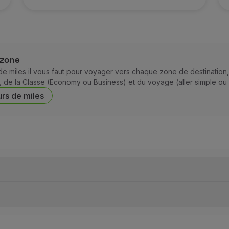
 zone
 miles il vous faut pour voyager vers chaque zone de destination
, de la Classe (Economy ou Business) et du voyage (aller simple ou a
urs de miles
lus des prix affichés ;
et enfants), le maximum autorisé est de : six segments ;
et enfants), le maximum autorisé est de : trois segments ;
pour les vols affrétés ;