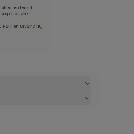
ation, en tenant
simple ou aller-
s. Pour en
savoir plus,
à des taxes d'aéroport supplémentaires à payer lors de l'émi
é des sièges pour les Billets Miles varie en fonction de la 