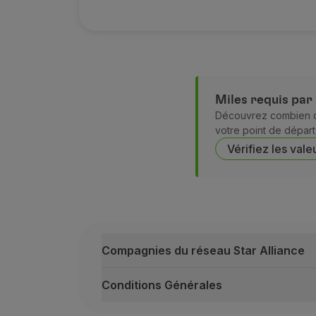
Cet avantage n’est pas disponible pou
Sur flyTAP, le prix spécial est automa
Le prix spécial peut également être uti
Le prix spécial n’est disponible que l
Miles requis par
Les modifications apportées aux Billet
Découvrez combien de
votre point de départ,
Vérifiez les vale
Compagnies du réseau Star Alliance
Conditions Générales
Compagnies du réseau Star Alliance