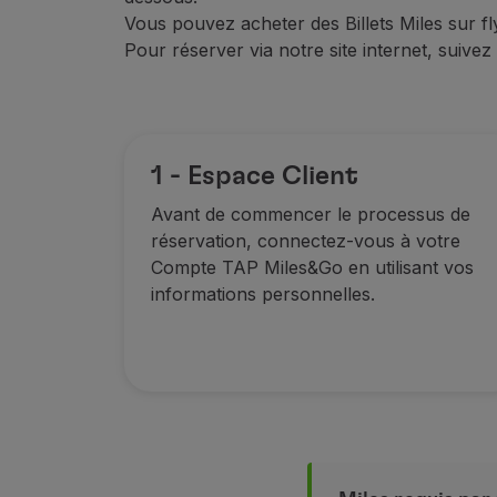
Accumuler des miles
Vous pouvez acheter des Billets Miles sur f
Utiliser des miles
Pour réserver via notre site internet, suive
Partenaires
Club TAP Miles&Go
Promotions et Offres
Centre d'aide
Questions frequentes
1 - Espace Client
Demandes et réclamations
Avant de commencer le processus de
Contacts
réservation, connectez-vous à votre
Informations utiles
Compte TAP Miles&Go en utilisant vos
Remboursements
informations personnelles
.
Facture en ligne
Bagages perdus / endommagés
Vol retardé / annulé