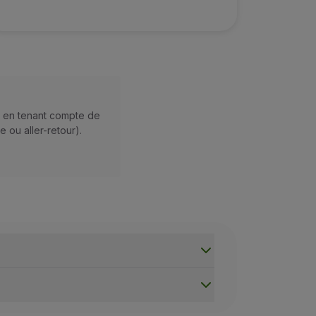
u le statut Gold en achetant le Club TAP Miles&Go ;
son compte TAP Miles&Go, sélectionne l’option « Payez avec 
s du titulaire du compte éligible, à condition que le billet so
Si la réservation est modifiée après que le Client a perdu ce
 applicables à la réservation initiale. En cas de modificati
, en tenant compte de
 ou aller-retour).