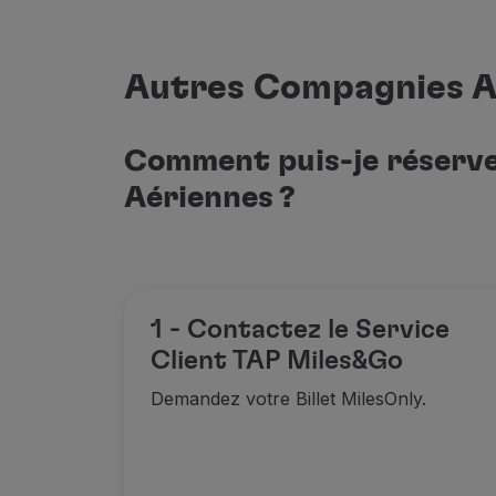
Aegean Airlines
Air Canada
Air China
Autres Compagnies A
Air India
Air New Zealand
Asiana Airlines
Comment puis-je réserve
Aériennes ?
Austrian Airlines
Avianca
Brussels Airlines
1 - Contactez le Service
Client TAP Miles&Go
Copa Airlines
Egyptair
Ethiopian Airlines
Demandez votre Billet MilesOnly.
EVA Air
ITA Airways
LOT Polish Airlines