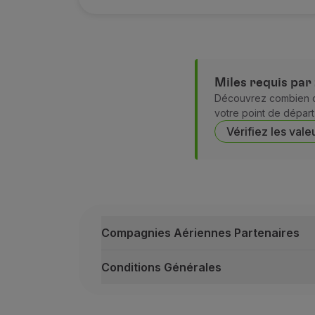
Lufthansa
Shenzhen Airlines
Singapore Airlines
Miles requis par
Découvrez combien de
votre point de départ
South African Airways
Swiss
Turkish Airlines
Vérifiez les vale
United Airlines
Conditions Générales
Compagnies Aériennes Partenaires
Les taxes d'aéroport s'appliquent en p
Pour les Billets aller-retour (adultes 
Conditions Générales
Pour les Billets aller simple (adultes 
Compagnies Aériennes Partenaires
Les Billets Miles ne sont pas valables 