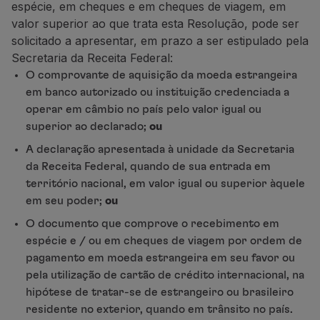
espécie, em cheques e em
cheques de viagem, em
Parceiros
valor superior ao que trata esta Resolução, pode ser
Cartões de Crédito
solicitado a apresentar, em prazo a ser estipulado pela
Club TAP Miles&Go
Secretaria da Receita Federal:
Promoções e Ofertas
O comprovante de aquisição da moeda estrangeira
Central de ajuda
em banco autorizado ou instituição credenciada a
Perguntas frequentes
operar em câmbio no país pelo valor igual ou
Pedidos e reclamações
superior ao declarado;
ou
Contactos
A declaração apresentada à unidade da Secretaria
Informações úteis
da Receita Federal, quando de sua entrada em
Reembolsos
território nacional, em valor igual ou superior àquele
Fatura online
em seu poder;
ou
Bagagem perdida / danificada
Voo atrasado / cancelado
O documento que comprove o recebimento em
espécie e / ou em cheques de viagem por ordem de
pagamento em moeda estrangeira em seu favor ou
pela utilização de cartão de crédito internacional, na
hipótese de tratar-se de estrangeiro ou brasileiro
residente no exterior, quando em trânsito no país.