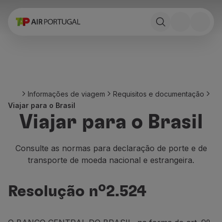
Reservar
Voos e Destinos
Tarifas
Promoções e Campanhas
Avião e comboio
Ponte Aérea
Informações de viagem
Requisitos e documentação
Stopover
Viajar para o Brasil
Informações de viagem
Viajar para o Brasil
Bagagem
Necessidades especiais
Viajar com animais
Consulte as normas para declaração de porte e de
Bebés e crianças
transporte de moeda nacional e estrangeira.
Grávidas
Requisitos e documentação
Resolução nº2.524
A bordo
Voar em Business
Voar em Economy Prime