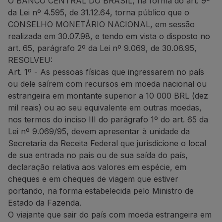
O BANCO CENTRAL DO BRASIL, na forma do art. 9º
Voar em Economy
da Lei nº 4.595, de 31.12.64, torna público que o
Refeições a bordo
CONSELHO MONETÁRIO NACIONAL, em sessão
Entretenimento
realizada em 30.07.98, e tendo em vista o disposto no
Wi-Fi
art. 65, parágrafo 2º da Lei nº 9.069, de 30.06.95,
Gerir reserva
RESOLVEU:
Gestão da Reserva
Art. 1º - As pessoas físicas que ingressarem no país
Extras e Upgrades
ou dele saírem com recursos em moeda nacional ou
Fatura online
estrangeira em montante superior a 10 000 BRL (dez
TAP Vouchers
mil reais) ou ao seu equivalente em outras moedas,
Extras
nos termos do inciso III do parágrafo 1º do art. 65 da
Alugar carro
Lei nº 9.069/95, devem apresentar à unidade da
Alojamento
Secretaria da Receita Federal que jurisdicione o local
Check-in
de sua entrada no país ou de sua saída do país,
Informações de Check-in
declaração relativa aos valores em espécie, em
TAP Miles&Go
cheques e em cheques de viagem que estiver
Programa TAP Miles&Go
portando, na forma estabelecida pelo Ministro de
Conhecer o Programa
Estado da Fazenda.
Acumular milhas
O viajante que sair do país com moeda estrangeira em
Utilizar milhas