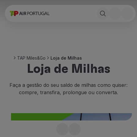
Reservar
Voos e Destinos
Tarifas
Promoções e Campanhas
Avião e comboio
Ponte Aérea
TAP Miles&Go
Loja de Milhas
Stopover
Loja de Milhas
Informações de viagem
Bagagem
Necessidades especiais
Faça a gestão do seu saldo de milhas como quiser:
Viajar com animais
compre, transfira, prolongue ou converta.
Bebés e crianças
Grávidas
Requisitos e documentação
A bordo
Voar em Business
Faltaram milhas?
Voar em Economy Prime