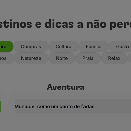
tinos e dicas a não pe
ura
Compras
Cultura
Família
Gastr
nos
Natureza
Noite
Praia
Relax
Aventura
Aventura
Alemanha
Munique, como um conto de 
Munique, como um conto de fadas
Como Um C
Aventura
Alemanha
Antigo reino no sudo
Munique, como um conto de fadas