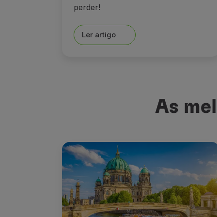
perder!
Ler artigo
As mel