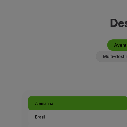
Des
Avent
Multi-desti
Alemanha
Brasil