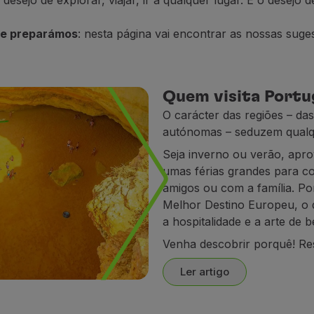
desejo de explorar, viajar, ir a qualquer lugar. É o desejo
que preparámos
: nesta página vai encontrar as nossas suge
Quem visita Portu
O carácter das regiões – das
autónomas – seduzem qualq
Seja inverno ou verão, apr
umas férias grandes para c
amigos ou com a família. Por
Melhor Destino Europeu, o q
a hospitalidade e a arte de
Venha descobrir porquê! Res
Ler artigo