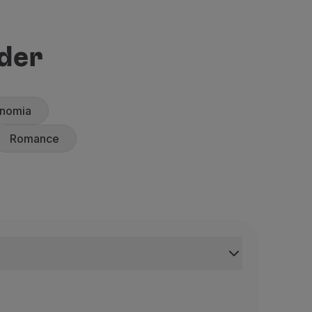
rder
onomia
Romance
fadas
onto De Fadas
este da Alemanha, independente até 1918, a Baviera é uma 