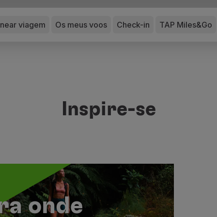
anear viagem
Os meus voos
Check-in
TAP Miles&Go
Inspire-se
ra onde