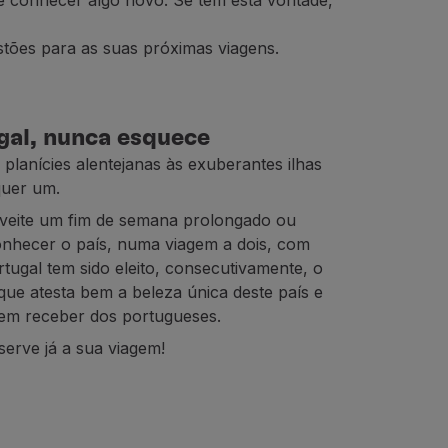
 de conhecer algo novo. Se tem esta vontade,
stões para as suas próximas viagens.
gal, nunca esquece
 planícies alentejanas às exuberantes ilhas
uer um.
oveite um fim de semana prolongado ou
onhecer o país, numa viagem a dois, com
tugal tem sido eleito, consecutivamente, o
ue atesta bem a beleza única deste país e
 bem receber dos portugueses.
erve já a sua viagem!