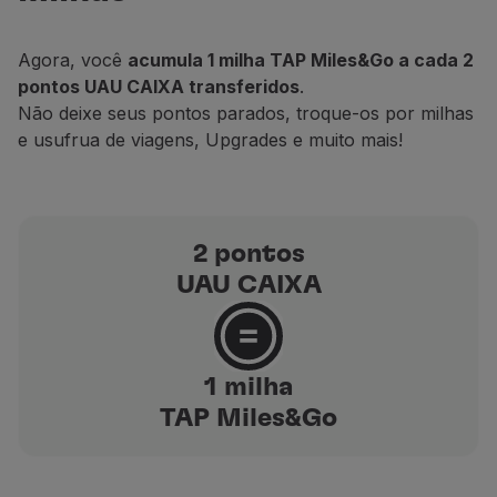
Utilizar milhas
Parceiros
Agora, você
acumula 1 milha TAP Miles&Go a cada 2
Club TAP Miles&Go
pontos UAU CAIXA transferidos
.
Promoções e Ofertas
Não deixe seus pontos parados, troque-os por milhas
Central de ajuda
e usufrua de viagens, Upgrades e muito mais!
Perguntas frequentes
Pedidos e reclamações
Contactos
Informações úteis
2 pontos
Reembolsos
UAU CAIXA
Fatura online
Bagagem perdida / danificada
Voo atrasado / cancelado
1 milha
TAP Miles&Go