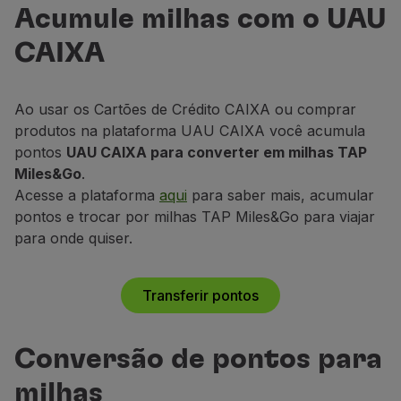
UAU Caixa
Voar em Economy
Acumule milhas com o UAU
Troque seus pontos por milhas!
Refeições a bordo
CAIXA
Entretenimento
Transferir pontos
Wi-Fi
Gerir reserva
Ao usar os Cartões de Crédito CAIXA ou comprar
Gestão da Reserva
produtos na plataforma UAU CAIXA você acumula
Extras e Upgrades
pontos
UAU CAIXA para converter em milhas TAP
Fatura online
Miles&Go
.
TAP Vouchers
Acesse a plataforma
aqui
para saber mais, acumular
Extras
pontos e trocar por milhas TAP Miles&Go para viajar
Alugar carro
para onde quiser.
Seguro de Viagem
Alojamento
Check-in
Transferir pontos
Informações de Check-in
TAP Miles&Go
Conversão de pontos para
Programa TAP Miles&Go
Conhecer o Programa
milhas
Acumular milhas