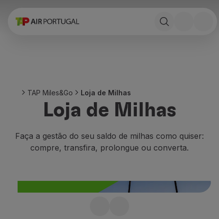
Reservar
Voos e Destinos
Tarifas
Promoções e Campanhas
Avião e comboio
Ponte Aérea
TAP Miles&Go
Loja de Milhas
Stopover
Loja de Milhas
Informações de viagem
Bagagem
Necessidades especiais
Faça a gestão do seu saldo de milhas como quiser:
Viajar com animais
compre, transfira, prolongue ou converta.
Bebés e crianças
Grávidas
Requisitos e documentação
A bordo
Voar em Business
Faltaram milhas?
Voar em Economy Prime