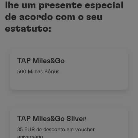
lhe um presente especial
Voar em Economy
Refeições a bordo
de acordo com o seu
Entretenimento
Wi-Fi
estatuto:
Gerir reserva
Gestão da Reserva
Extras e Upgrades
Fatura online
TAP Miles&Go
TAP Vouchers
Extras
500 Milhas Bónus
Alugar carro
Alojamento
Check-in
Informações de Check-in
TAP Miles&Go
Programa TAP Miles&Go
TAP Miles&Go Silver
Conhecer o Programa
35 EUR de desconto em voucher
Acumular milhas
aniversário
Utilizar milhas