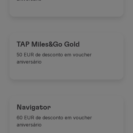
Parceiros
Club TAP Miles&Go
Promoções e Ofertas
Central de ajuda
Perguntas frequentes
Pedidos e reclamações
TAP Miles&Go Gold
Contactos
50 EUR de desconto em voucher
Informações úteis
aniversário
Reembolsos
Fatura online
Bagagem perdida / danificada
Voo atrasado / cancelado
Navigator
60 EUR de desconto em voucher
aniversário