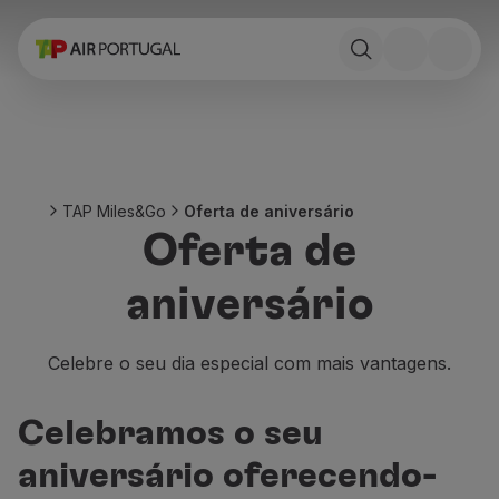
Reservar
Voos e Destinos
Tarifas
Promoções e Campanhas
Avião e comboio
Ponte Aérea
TAP Miles&Go
Oferta de aniversário
Stopover
Oferta de
Informações de viagem
Bagagem
aniversário
Necessidades especiais
Viajar com animais
Bebés e crianças
Celebre o seu dia especial com mais vantagens.
Grávidas
Requisitos e documentação
Celebramos o seu
A bordo
Voar em Business
aniversário oferecendo-
Voar em Economy Prime