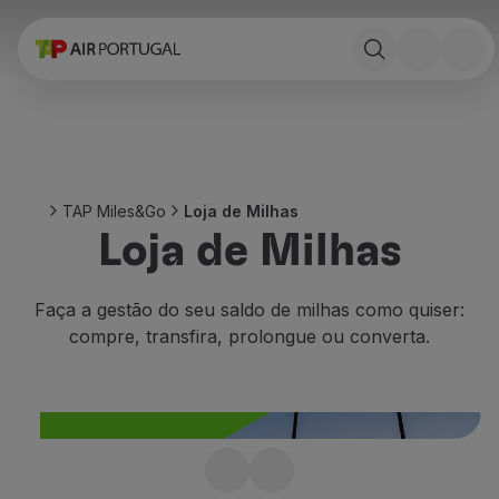
Reservar
Voos e Destinos
Tarifas
Promoções e Campanhas
Avião e comboio
Ponte Aérea
TAP Miles&Go
Loja de Milhas
Stopover
Loja de Milhas
Informações de viagem
Bagagem
Necessidades especiais
Faça a gestão do seu saldo de milhas como quiser:
Viajar com animais
compre, transfira, prolongue ou converta.
Bebés e crianças
Grávidas
Requisitos e documentação
A bordo
Voar em Business
Faltaram milhas?
Voar em Economy Prime