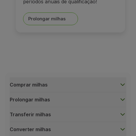
períodos anuais de qualificação!
Parceiros
Club TAP Miles&Go
Prolongar milhas
Promoções e Ofertas
Central de ajuda
Perguntas frequentes
Pedidos e reclamações
Contactos
Informações úteis
Reembolsos
Fatura online
Bagagem perdida / danificada
Comprar milhas
Voo atrasado / cancelado
Prolongar milhas
Transferir milhas
Converter milhas