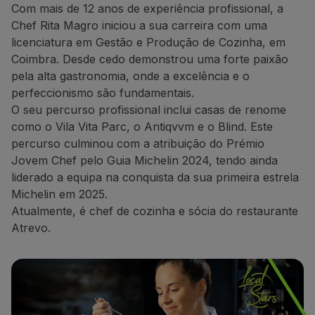
Com mais de 12 anos de experiência profissional, a
Parceiros
Chef Rita Magro iniciou a sua carreira com uma
Club TAP Miles&Go
licenciatura em Gestão e Produção de Cozinha, em
Promoções e Ofertas
Coimbra. Desde cedo demonstrou uma forte paixão
Central de ajuda
pela alta gastronomia, onde a excelência e o
Perguntas frequentes
perfeccionismo são fundamentais.
Pedidos e reclamações
O seu percurso profissional inclui casas de renome
Contactos
como o Vila Vita Parc, o Antiqvvm e o Blind. Este
Informações úteis
percurso culminou com a atribuição do Prémio
Reembolsos
Jovem Chef pelo Guia Michelin 2024, tendo ainda
Fatura online
liderado a equipa na conquista da sua primeira estrela
Bagagem perdida / danificada
Michelin em 2025.
Voo atrasado / cancelado
Atualmente, é chef de cozinha e sócia do restaurante
Atrevo.