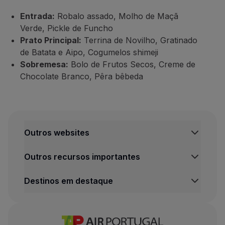
Entrada:
Robalo assado, Molho de Maçã
Verde, Pickle de Funcho
Prato Principal:
Terrina de Novilho, Gratinado
de Batata e Aipo, Cogumelos shimeji
Sobremesa:
Bolo de Frutos Secos, Creme de
Chocolate Branco, Pêra bêbeda
Outros websites
TAP Institucional
Outros recursos importantes
TAP Air Cargo
TAP Maintenance & Engineering
Central de Informação legal
Destinos em destaque
TAP Store
Condições de Transporte
Política de Privacidade e Cookies
Voos Lisboa
Termos e Condições TAP Miles&Go
Voos Porto
Definições de cookies
Voos Funchal