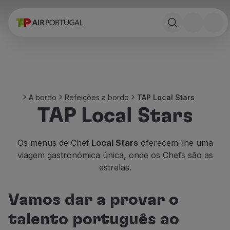
Reservar
Voos e Destinos
Tarifas
Promoções e Campanhas
Avião e comboio
Ponte Aérea
A bordo
Refeições a bordo
TAP Local Stars
Stopover
TAP Local Stars
Informações de viagem
Bagagem
Necessidades especiais
Os menus de Chef
Local Stars
oferecem-lhe uma
Viajar com animais
viagem gastronómica única, onde os Chefs são as
Bebés e crianças
estrelas.
Grávidas
Requisitos e documentação
Vamos dar a provar o
A bordo
Voar em Business
talento português ao
Voar em Economy Prime