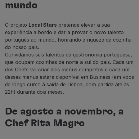
mundo
Voar em Economy
Refeições a bordo
Entretenimento
O projeto
Local Stars
pretende elevar a sua
Wi-Fi
experiência a bordo e dar a provar o novo talento
Gerir reserva
português ao mundo, honrando a riqueza da cozinha
Gestão da Reserva
do nosso país.
Extras e Upgrades
Convidámos seis talentos da gastronomia portuguesa,
Fatura online
que ocupam cozinhas de norte a sul do país. Cada um
TAP Vouchers
dos
Chefs
vai criar dois menus completos e cada um
Extras
desses menus estará disponível em Business (
em voos
Alugar carro
de longo curso à saída de Lisboa, com partida até às
Alojamento
22h)
durante dois meses.
Check-in
Informações de Check-in
TAP Miles&Go
De agosto a novembro, a
Programa TAP Miles&Go
Chef Rita Magro
Conhecer o Programa
Acumular milhas
Utilizar milhas