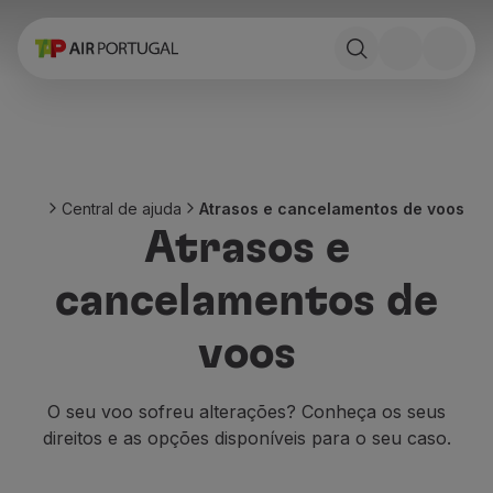
Reservar
Voos e Destinos
Tarifas
Promoções e Campanhas
Avião e comboio
Ponte Aérea
Central de ajuda
Atrasos e cancelamentos de voos
Stopover
Atrasos e
Informações de viagem
Bagagem
cancelamentos de
Necessidades especiais
Viajar com animais
voos
Bebés e crianças
Grávidas
Requisitos e documentação
O seu voo sofreu alterações? Conheça os seus
A bordo
direitos e as opções disponíveis para o seu caso.
Voar em Business
Voar em Economy Prime