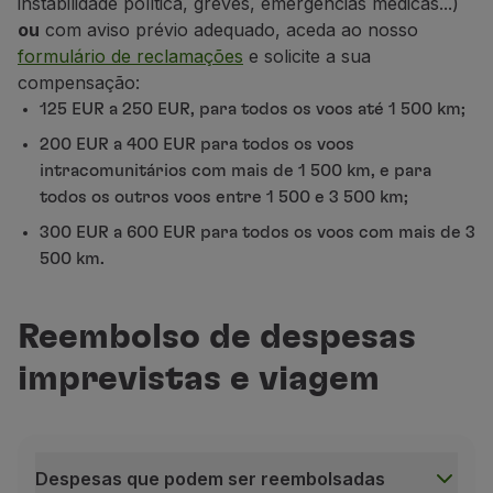
instabilidade política, greves, emergências médicas...)
Aceitar o voo
alternativo atribuído pela TAP;
Parceiros
ou
com aviso prévio adequado, aceda ao nosso
Club TAP Miles&Go
formulário de reclamações
e solicite a sua
Alterar o voo
alternativo atribuído pela TAP;
Promoções e Ofertas
compensação:
Pedir reembolso dos serviços / extras
adquirid
Central de ajuda
125 EUR a 250 EUR, para todos os voos até 1 500 km;
Escolher um aeroporto de destino diferente
, s
Perguntas frequentes
200 EUR a 400 EUR para todos os voos
Pedidos e reclamações
Cancelar a sua reserva e
pedir o reembolso do b
intracomunitários com mais de 1 500 km, e para
Contactos
Solicitar uma declaração de irregularidade
, ca
todos os outros voos entre 1 500 e 3 500 km;
Informações úteis
Caso não receba o link de acesso à plataforma:
300 EUR a 600 EUR para todos os voos com mais de 3
Reembolsos
Aceda a
Gestão da Reserva
;
ou
500 km.
Fatura online
Bagagem perdida / danificada
Contacte o nosso Contact Center
.
Voo atrasado / cancelado
Reembolso de despesas
Evite filas de espera e aglomerações no aeroporto
Certifique-se de que passa pelo Controlo de Segura
imprevistas e viagem
Para voos internacionais, assegure-se de que passa
Despesas que podem ser reembolsadas