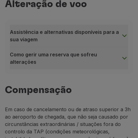
Alteração de voo
Voar em Economy
Refeições a bordo
Entretenimento
Wi-Fi
Assistência e alternativas disponíveis para a
Gerir reserva
sua viagem
Gestão da Reserva
Extras e Upgrades
Como gerir uma reserva que sofreu
Fatura online
alterações
TAP Vouchers
Extras
Assistência e alternativas disponíveis para a sua viage
Alugar carro
Em caso de atraso, cancelamento ou remarcação d
Alojamento
Compensação
Se o seu voo for cancelado, será
automaticamente 
Check-in
Se tiver reservado lugar(es) numa área específica 
Informações de Check-in
TAP Miles&Go
Em caso de cancelamento ou de atraso superior a 3h
Durante o tempo de espera até ao voo alternativ
Programa TAP Miles&Go
ao aeroporto de chegada, que não seja causado por
Como gerir uma reserva que sofreu alterações
Conhecer o Programa
circunstâncias extraordinárias / situações fora do
Confirme se recebeu as nossas notiﬁcações de atr
Acumular milhas
controlo da TAP (condições meteorológicas,
Aceda à plataforma para:
Utilizar milhas