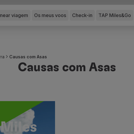
anear viagem
Os meus voos
Check-in
TAP Miles&Go
rra
Causas com Asas
Causas com Asas
Miles