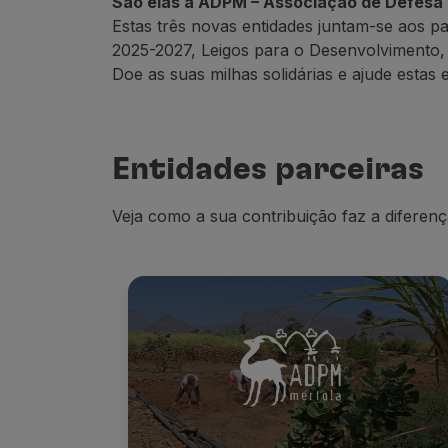
São elas a ADPM – Associação de Defesa d
Utilizar milhas
Estas três novas entidades juntam-se aos pa
Parceiros
2025-2027, Leigos para o Desenvolvimento
Club TAP Miles&Go
Doe as suas milhas solidárias e ajude estas 
Promoções e Ofertas
Central de ajuda
Perguntas frequentes
Pedidos e reclamações
Entidades parceiras
Contactos
Informações úteis
Veja como a sua contribuição faz a diferenç
Reembolsos
Fatura online
Bagagem perdida / danificada
Voo atrasado / cancelado