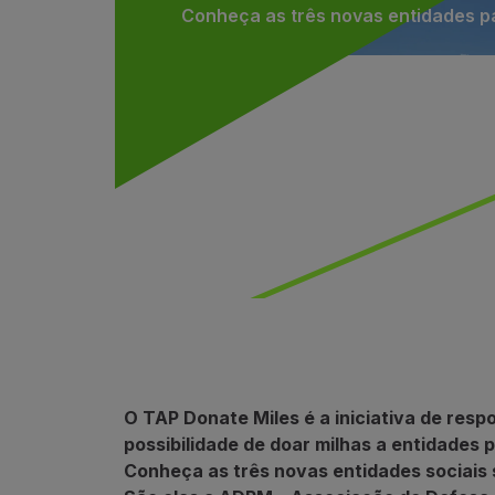
Conheça as três novas entidades p
Voar em Economy
Refeições a bordo
Entretenimento
Wi-Fi
Gerir reserva
Gestão da Reserva
Extras e Upgrades
Fatura online
TAP Vouchers
Extras
Alugar carro
Alojamento
Check-in
Informações de Check-in
TAP Miles&Go
O TAP Donate Miles é a iniciativa de res
Programa TAP Miles&Go
possibilidade de doar milhas a entidades 
Conhecer o Programa
Conheça as três novas entidades sociais 
Acumular milhas