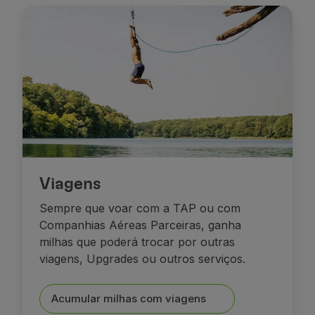
Voar em Economy
Refeições a bordo
Entretenimento
Wi-Fi
Gerir reserva
Gestão da Reserva
Extras e Upgrades
Fatura online
TAP Vouchers
Extras
Alugar carro
Viagens
Seguro de Viagem
Sempre que voar com a TAP ou com
Alojamento
Companhias Aéreas Parceiras, ganha
Check-in
milhas que poderá trocar por outras
Informações de Check-in
viagens, Upgrades ou outros serviços.
TAP Miles&Go
Programa TAP Miles&Go
Conhecer o Programa
Acumular milhas com viagens
Acumular milhas