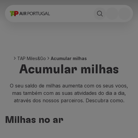
Reservar
Voos e Destinos
Tarifas
Promoções e Campanhas
Avião e comboio
Ponte Aérea
TAP Miles&Go
Acumular milhas
Stopover
Acumular milhas
Informações de viagem
Bagagem
Necessidades especiais
O seu saldo de milhas aumenta com os seus voos,
Viajar com animais
mas também com as suas atividades do dia a dia,
Bebés e crianças
através dos nossos parceiros. Descubra como.
Grávidas
Requisitos e documentação
Milhas no ar
A bordo
Voar em Business
Voar em Economy Prime