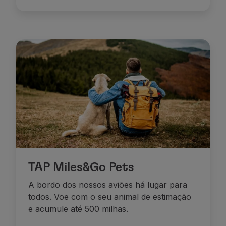
Utilizar milhas
Parceiros
Club TAP Miles&Go
Promoções e Ofertas
Central de ajuda
Perguntas frequentes
Pedidos e reclamações
Contactos
Informações úteis
Reembolsos
Fatura online
Bagagem perdida / danificada
Voo atrasado / cancelado
TAP Miles&Go Pets
A bordo dos nossos aviões há lugar para
todos. Voe com o seu animal de estimação
e acumule até 500 milhas.