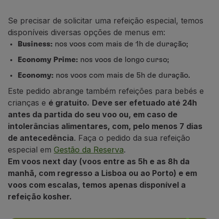
Voar em Economy
Refeições a bordo
Se precisar de solicitar uma refeição especial, temos
Entretenimento
disponíveis diversas opções de menus em:
Wi-Fi
Business:
nos voos com mais de 1h de duração;
Gerir reserva
Economy Prime:
nos voos de longo curso;
Gestão da Reserva
Economy:
nos voos com mais de 5h de duração.
Extras e Upgrades
Fatura online
Este pedido abrange também refeições para bebés e
TAP Vouchers
crianças e
é gratuito.
Deve ser efetuado até 24h
Extras
antes da partida do seu voo ou, em caso de
Alugar carro
intolerâncias alimentares, com, pelo menos 7 dias
Seguro de Viagem
de antecedência
. Faça o pedido da sua refeição
Alojamento
especial em
Gestão da Reserva
.
Check-in
Em voos next day (voos entre as 5h e as 8h da
Informações de Check-in
manhã, com regresso a Lisboa ou ao Porto) e em
TAP Miles&Go
voos com escalas, temos apenas disponível a
Programa TAP Miles&Go
refeição kosher.
Conhecer o Programa
Acumular milhas