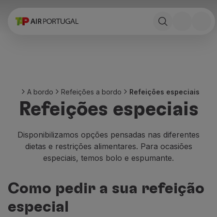
Reservar
Voos e Destinos
Tarifas
Promoções e Campanhas
Avião e comboio
Ponte Aérea
A bordo
Refeições a bordo
Refeições especiais
Stopover
Refeições especiais
Informações de viagem
Bagagem
Necessidades especiais
Disponibilizamos opções pensadas nas diferentes
Viajar com animais
dietas e restrições alimentares. Para ocasiões
Bebés e crianças
especiais, temos bolo e espumante.
Grávidas
Requisitos e documentação
Como pedir a sua refeição
A bordo
Voar em Business
especial
Voar em Economy Prime