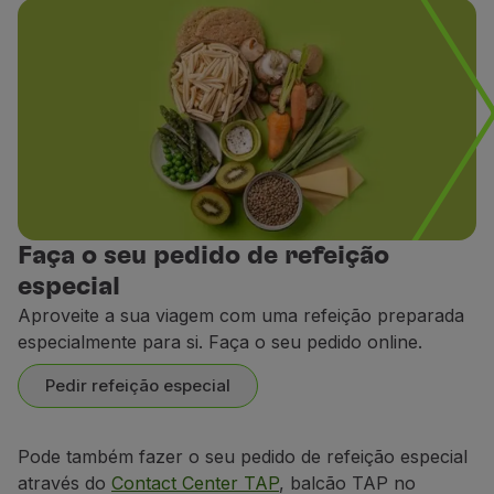
Utilizar milhas
Parceiros
Club TAP Miles&Go
Promoções e Ofertas
Central de ajuda
Perguntas frequentes
Pedidos e reclamações
Contactos
Informações úteis
Faça o seu pedido de refeição
Reembolsos
especial
Fatura online
Aproveite a sua viagem com uma refeição preparada
Bagagem perdida / danificada
especialmente para si. Faça o seu pedido online.
Voo atrasado / cancelado
Pedir refeição especial
Pode também fazer o seu pedido de refeição especial
através do
Contact Center TAP
, balcão TAP no