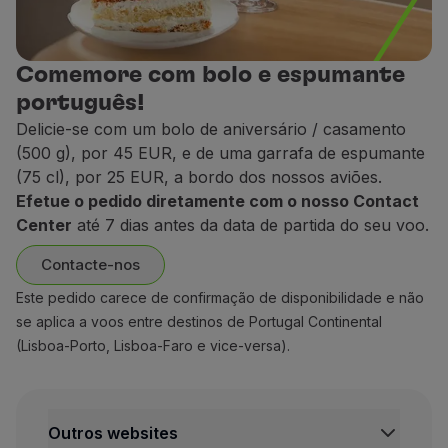
ne, peixe ou mariscos. Pode conter laticínios (leite, mant
ne, peixe ou mariscos. Pode conter laticínios (leite, mant
Vegetariana hindu
Vegetariana hindu
Comemore com bolo e espumante
o. Não contém produtos de origem animal. Pode conter laticí
o. Não contém produtos de origem animal. Pode conter laticí
português!
Delicie-se com um bolo de aniversário / casamento
Kosher
(500 g), por 45 EUR, e de uma garrafa de espumante
Kosher
(75 cl), por 25 EUR, a bordo dos nossos aviões.
mente kosher, cumprindo as leis alimentares judaicas.
amente kosher, cumprindo as leis alimentares judaicas.
Efetue o pedido diretamente com o nosso Contact
Center
até 7 dias antes da data de partida do seu voo.
Muçulmana
Muçulmana
Contacte-nos
 (frutas, legumes e peixe aprovado halal). Não contém car
 (frutas, legumes e peixe aprovado halal). Não contém car
Este pedido carece de confirmação de disponibilidade e não
se aplica a voos entre destinos de Portugal Continental
Para bebés
Para bebés
(Lisboa-Porto, Lisboa-Faro e vice-versa).
dos em puré, carne ou peixe e fruta (também em puré).
dos em puré, carne ou peixe e fruta (também em puré).
Outros websites
Para crianças
Para crianças