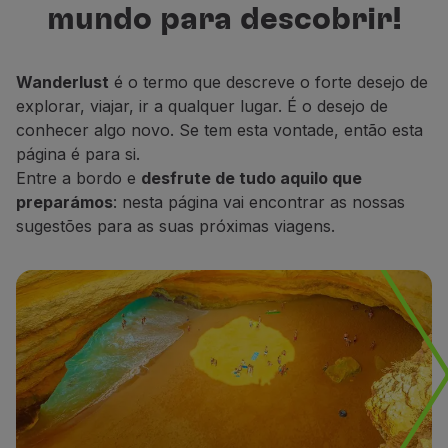
mundo para descobrir!
Voar em Economy
para descobrir, descansar e sonhar.
Refeições a bordo
Entretenimento
Wanderlust
é o termo que descreve o forte desejo de
Wi-Fi
explorar, viajar, ir a qualquer lugar. É o desejo de
Gerir reserva
conhecer algo novo. Se tem esta vontade, então esta
Gestão da Reserva
página é para si.
Extras e Upgrades
Entre a bordo e
desfrute de tudo aquilo que
Fatura online
preparámos
: nesta página vai encontrar as nossas
TAP Vouchers
sugestões para as suas próximas viagens.
Extras
Alugar carro
Alojamento
Check-in
Informações de Check-in
TAP Miles&Go
Programa TAP Miles&Go
Conhecer o Programa
Acumular milhas
Utilizar milhas