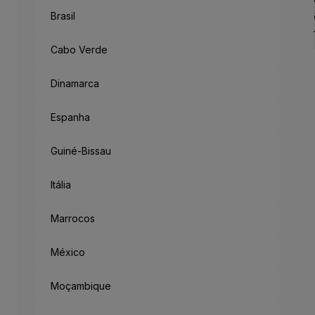
Brasil
Como Um Con
Antigo reino no sudoeste d
Cabo Verde
Mas saindo da metrópole, h
Acabamos a desbravar a Fl
Dinamarca
Espanha
“München Mag 
Guiné-Bissau
Munique gosta de ti: o lema
Itália
Marrocos
México
Moçambique