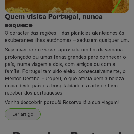
Parceiros
Club TAP Miles&Go
Quem visita Portugal, nunca
Promoções e Ofertas
esquece
Central de ajuda
O carácter das regiões – das planícies alentejanas às
Perguntas frequentes
exuberantes ilhas autónomas – seduzem qualquer um.
Pedidos e reclamações
Seja inverno ou verão, aproveite um fim de semana
Contactos
prolongado ou umas férias grandes para conhecer o
Informações úteis
país, numa viagem a dois, com amigos ou com a
Reembolsos
família. Portugal tem sido eleito, consecutivamente, o
Fatura online
Melhor Destino Europeu, o que atesta bem a beleza
Bagagem perdida / danificada
única deste país e a hospitalidade e a arte de bem
Voo atrasado / cancelado
receber dos portugueses.
Venha descobrir porquê! Reserve já a sua viagem!
Ler artigo