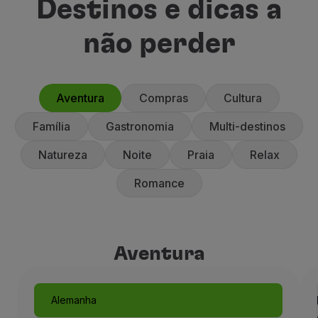
Destinos e dicas a
não perder
Aventura
Compras
Cultura
Família
Gastronomia
Multi-destinos
Natureza
Noite
Praia
Relax
Romance
Aventura
Aventura
Alemanha
Munique, como um conto de 
Alemanha