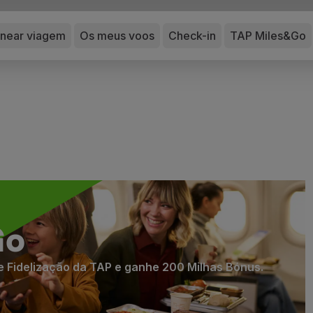
anear viagem
Os meus voos
Check-in
TAP Miles&Go
Go
e Fidelização da TAP e ganhe 200 Milhas Bónus.