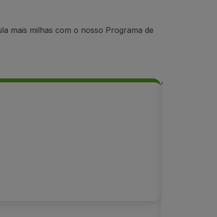
mula mais milhas com o nosso Programa de
Benefícios
Acesso a
Fast Trac
25% milha
Prioridad
Check-in 