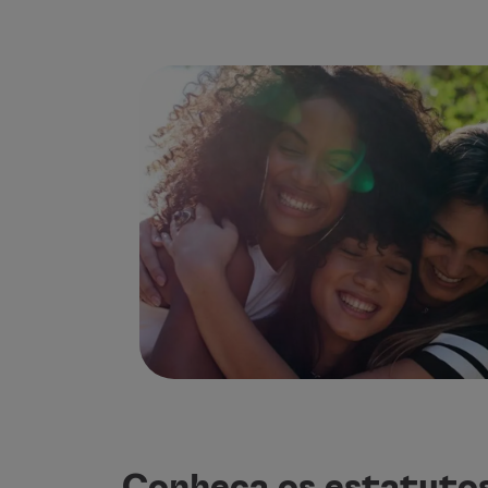
Utilizar milhas
Parceiros
Club TAP Miles&Go
Promoções e Ofertas
Central de ajuda
Perguntas frequentes
Pedidos e reclamações
Contactos
Informações úteis
Reembolsos
Fatura online
Bagagem perdida / danificada
Voo atrasado / cancelado
Conheça os estatuto