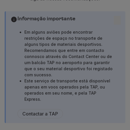
Voar em Economy
Refeições a bordo
Entretenimento
Informação importante
Wi-Fi
Gerir reserva
Em alguns aviões pode encontrar
restrições de espaço no transporte de
Gestão da Reserva
alguns tipos de materiais desportivos.
Extras e Upgrades
Recomendamos que entre em contacto
Fatura online
connosco através do Contact Center ou de
TAP Vouchers
um balcão TAP no aeroporto para garantir
Extras
que o seu material desportivo foi registado
Alugar carro
com sucesso.
Alojamento
Este serviço de transporte está disponível
apenas em voos operados pela TAP, ou
Check-in
operados em seu nome, e pela TAP
Informações de Check-in
Express.
TAP Miles&Go
Programa TAP Miles&Go
Contactar a TAP
Conhecer o Programa
Acumular milhas
Utilizar milhas