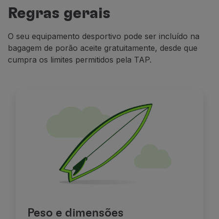
Regras gerais
Parceiros
Club TAP Miles&Go
Promoções e Ofertas
O seu equipamento desportivo pode ser incluído na
Central de ajuda
bagagem de porão aceite gratuitamente, desde que
Perguntas frequentes
cumpra os limites permitidos pela TAP.
Pedidos e reclamações
Contactos
Informações úteis
Reembolsos
Fatura online
Bagagem perdida / danificada
Voo atrasado / cancelado
Peso e dimensões