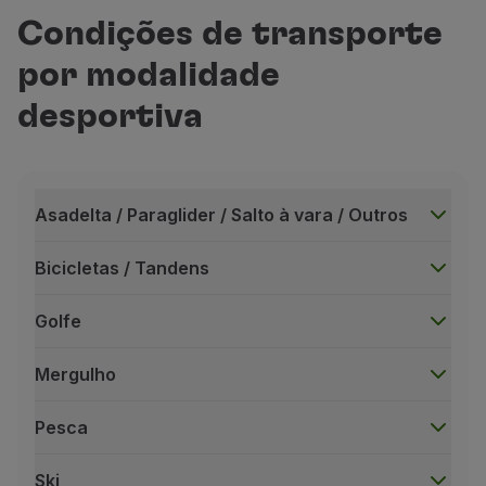
Condições de transporte
O valor deste serviço não é reembolsável, mesmo qua
por modalidade
Este serviço está disponível apenas em voos oper
Este serviço está sujeito a disponibilidade;
desportiva
O pagamento deste serviço extra, com milhas, é pos
Asadelta / Paraglider / Salto à vara / Outros
Bicicletas / Tandens
Golfe
Mergulho
Pesca
Ski