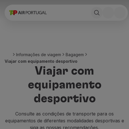
Reservar
Voos e Destinos
Tarifas
Promoções e Campanhas
Avião e comboio
Ponte Aérea
Informações de viagem
Bagagem
Stopover
Viajar com equipamento desportivo
Informações de viagem
Viajar com
Bagagem
Necessidades especiais
equipamento
Viajar com animais
Bebés e crianças
desportivo
Grávidas
Requisitos e documentação
A bordo
Consulte as
condições de transporte para os
Voar em Business
equipamentos de diferentes modalidades desportivas
e
Voar em Economy Prime
siga as nossas recomendações.