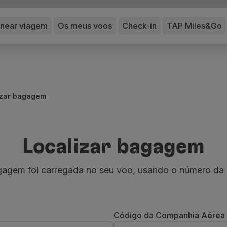
anear viagem
Os meus voos
Check-in
TAP Miles&Go
izar bagagem
Localizar bagagem
agagem foi carregada no seu voo, usando o número da
Código da Companhia Aérea