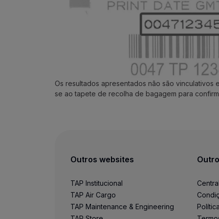
Utilizar milhas
Parceiros
Club TAP Miles&Go
Promoções e Ofertas
Central de ajuda
Perguntas frequentes
Pedidos e reclamações
Os resultados apresentados não são vinculativos 
Contactos
se ao tapete de recolha de bagagem para confirm
Informações úteis
Reembolsos
Fatura online
Bagagem perdida / danificada
Voo atrasado / cancelado
Outros websites
Outro
TAP Institucional
Centra
TAP Air Cargo
Condiç
TAP Maintenance & Engineering
Políti
TAP Store
Termo