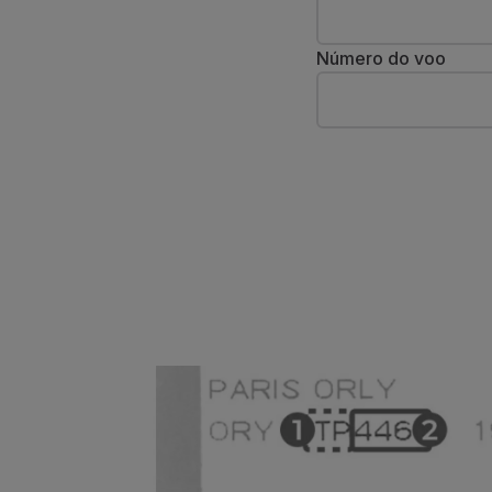
Voar em Economy
Refeições a bordo
Número do voo
Entretenimento
Wi-Fi
Gerir reserva
Gestão da Reserva
Extras e Upgrades
Fatura online
TAP Vouchers
Extras
Alugar carro
Alojamento
Check-in
Informações de Check-in
TAP Miles&Go
Programa TAP Miles&Go
Conhecer o Programa
Acumular milhas