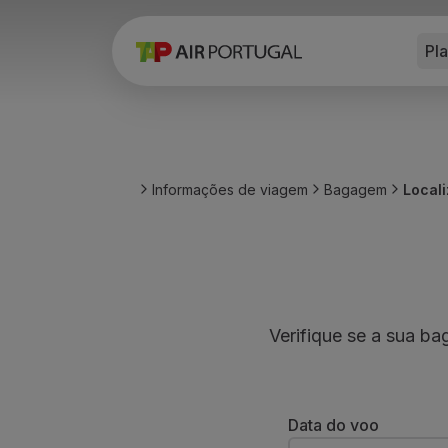
Pl
Reservar
Voos e Destinos
Tarifas
Promoções e Campanhas
Avião e comboio
Ponte Aérea
Informações de viagem
Bagagem
Local
Stopover
Informações de viagem
Bagagem
Necessidades especiais
Viajar com animais
Bebés e crianças
Verifique se a sua b
Grávidas
Requisitos e documentação
A bordo
Voar em Business
Data do voo
Voar em Economy Prime