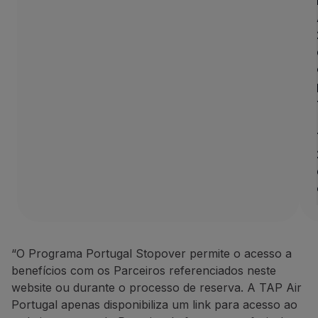
10% de desconto em campan
A ANC
Azores
Holidays
tem u
Como beneficiar desta ofert
Faça a sua reserva através 
Contactos
Telefone:
+351 296 184 171
E-mail:
[email protected]
Website:
https://www.azoresh
BigBlue Adventures: 25% de d
25% de desconto em passeio
Uma agência de viagens espec
“O Programa Portugal Stopover permite o acesso a
Como beneficiar desta ofert
benefícios com os Parceiros referenciados neste
Faça a sua reserva através 
website ou durante o processo de reserva. A TAP Air
Portugal apenas disponibiliza um link para acesso ao
Contactos