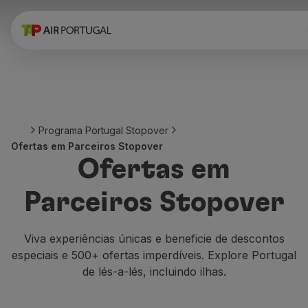
Reservar
Voos e Destinos
Tarifas
Promoções e Campanhas
Avião e comboio
Ponte Aérea
Programa Portugal Stopover
Stopover
Ofertas em Parceiros Stopover
Informações de viagem
Ofertas em
Bagagem
Necessidades especiais
Parceiros Stopover
Viajar com animais
Bebés e crianças
Grávidas
Viva experiências únicas e beneficie de descontos
Requisitos e documentação
especiais e 500+ ofertas imperdíveis. Explore Portugal
A bordo
de lés-a-lés, incluindo ilhas.
Voar em Business
Voar em Economy Prime