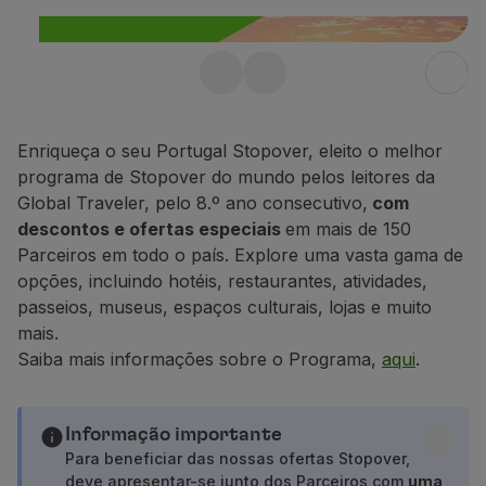
Voar em Economy
Refeições a bordo
Entretenimento
Stopover gratuito em
Wi-Fi
Gerir reserva
Portugal até 10 dias
Gestão da Reserva
Enriqueça o seu Portugal Stopover, eleito o melhor
Aproveite ainda 25% de desconto em
Extras e Upgrades
programa de Stopover do mundo pelos leitores da
qualquer voo dentro de Portugal.
Fatura online
Global Traveler, pelo 8.º ano consecutivo,
com
TAP Vouchers
descontos e ofertas especiais
em mais de 150
Saiba mais
Extras
Parceiros em todo o país. Explore uma vasta gama de
Alugar carro
opções, incluindo hotéis, restaurantes, atividades,
Alojamento
passeios, museus, espaços culturais, lojas e muito
Check-in
mais.
Informações de Check-in
Saiba mais informações sobre o Programa,
aqui
.
TAP Miles&Go
Programa TAP Miles&Go
Conhecer o Programa
Informação importante
Acumular milhas
Para beneficiar das nossas ofertas Stopover,
deve apresentar-se junto dos Parceiros com
uma
Utilizar milhas