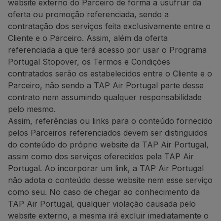
website externo do Parceiro de forma a usufruir da
Telefone:
+351 296 652 578
oferta ou promoção referenciada, sendo a
E-mail:
[email protected]
contratação dos serviços feita exclusivamente entre o
Website:
https://www.bigblue
Cliente e o Parceiro. Assim, além da oferta
Tour Tech: 20% de descont
referenciada a que terá acesso por usar o Programa
Portugal Stopover, os Termos e Condições
20% de desconto
na aquisi
contratados serão os estabelecidos entre o Cliente e o
A lista completa de disposit
Parceiro, não sendo a TAP Air Portugal parte desse
contrato nem assumindo qualquer responsabilidade
Como beneficiar desta ofert
pelo mesmo.
Compre o seu eSIM através
Assim, referências ou links para o conteúdo fornecido
pelos Parceiros referenciados devem ser distinguidos
Contactos
do conteúdo do próprio website da TAP Air Portugal,
E-mail:
[email protected]
assim como dos serviços oferecidos pela TAP Air
Website:
https://www.esimpt
Portugal. Ao incorporar um link, a TAP Air Portugal
Restaurantes e outros
não adota o conteúdo desse website nem esse serviço
The Art of Tasting Portugal:
como seu. No caso de chegar ao conhecimento da
TAP Air Portugal, qualquer violação causada pelo
10% de desconto na experiê
website externo, a mesma irá excluir imediatamente o
Descubra São Miguel com este