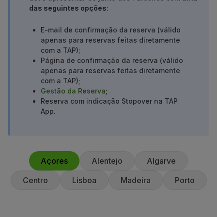
das seguintes opções
:
Parceiros
Club TAP Miles&Go
E-mail de confirmação da reserva (válido
Promoções e Ofertas
apenas para reservas feitas diretamente
Central de ajuda
com a TAP);
Perguntas frequentes
Página de confirmação da reserva (válido
Pedidos e reclamações
apenas para reservas feitas diretamente
Contactos
com a TAP);
Gestão da Reserva
;
Informações úteis
Reserva com indicação Stopover na TAP
Reembolsos
App.
Fatura online
Bagagem perdida / danificada
Voo atrasado / cancelado
Açores
Alentejo
Algarve
Centro
Lisboa
Madeira
Porto