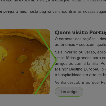
desejo de explorar, viajar, ir a qualquer lugar. É o desejo
que preparámos
: nesta página vai encontrar as nossas suge
Quem visita Portu
O carácter das regiões – das
autónomas – seduzem qualq
Seja inverno ou verão, apr
umas férias grandes para c
amigos ou com a família. Por
Melhor Destino Europeu, o q
a hospitalidade e a arte de
Venha descobrir porquê! Res
Ler artigo