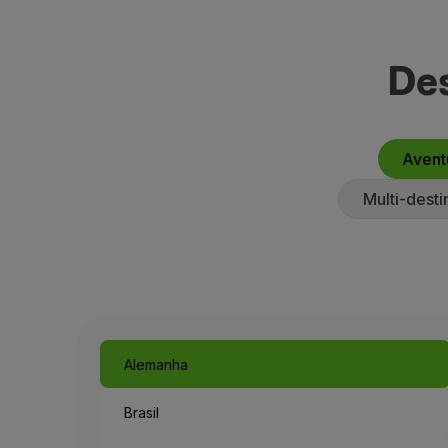
Des
Avent
Multi-desti
Alemanha
Brasil