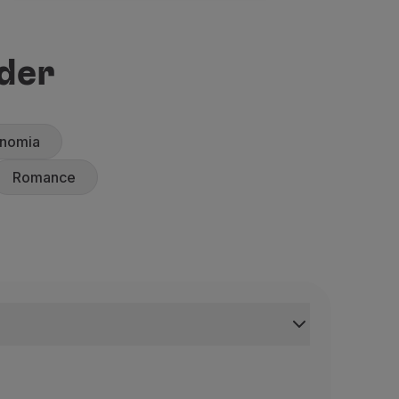
rder
onomia
Romance
fadas
onto De Fadas
este da Alemanha, independente até 1918, a Baviera é uma 