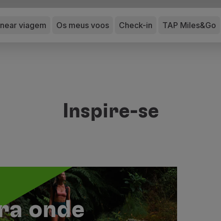
anear viagem
Os meus voos
Check-in
TAP Miles&Go
Inspire-se
ra onde