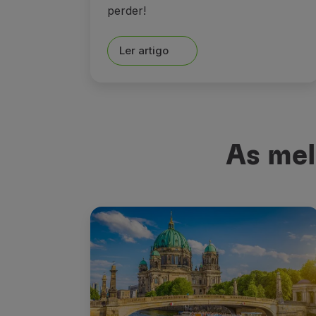
perder!
Ler artigo
As mel