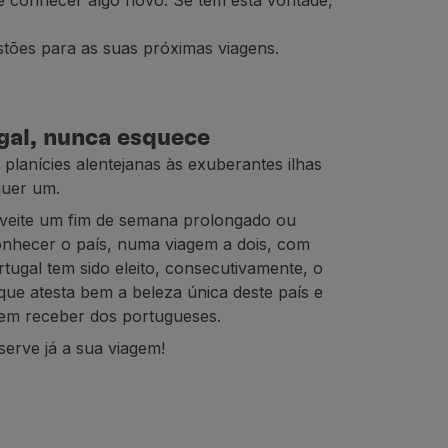
 de conhecer algo novo. Se tem esta vontade,
stões para as suas próximas viagens.
gal, nunca esquece
 planícies alentejanas às exuberantes ilhas
uer um.
oveite um fim de semana prolongado ou
onhecer o país, numa viagem a dois, com
tugal tem sido eleito, consecutivamente, o
ue atesta bem a beleza única deste país e
 bem receber dos portugueses.
erve já a sua viagem!