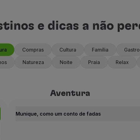
tinos e dicas a não pe
ura
Compras
Cultura
Família
Gastr
nos
Natureza
Noite
Praia
Relax
Aventura
Aventura
Alemanha
Munique, como um conto de 
Munique, como um conto de fadas
Como Um C
Aventura
Alemanha
Antigo reino no sudo
Munique, como um conto de fadas