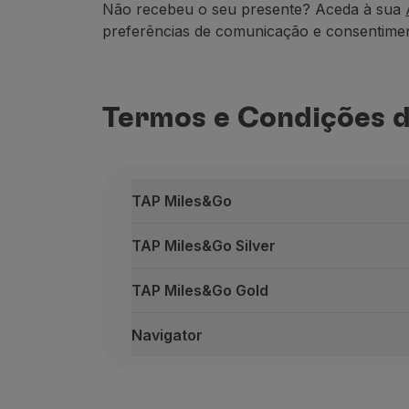
Utilizar milhas
Não recebeu o seu presente? Aceda à sua
Parceiros
preferências de comunicaç
ão e consentime
Club TAP Miles&Go
Promoções e Ofertas
Central de ajuda
Termos e Condições d
Perguntas frequentes
Pedidos e reclamações
Contactos
Informações úteis
TAP Miles&Go
Reembolsos
Fatura online
TAP Miles&Go Silver
Bagagem perdida / danificada
Voo atrasado / cancelado
TAP Miles&Go Gold
Navigator
TAP Miles&Go
Esta oferta é válida em viagens de i