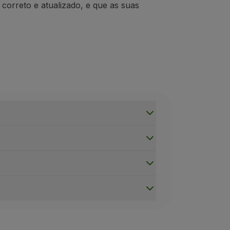
 correto e atualizado,
e
que
as suas
s meses seguintes
.
Excluem-se Bilhetes de Milhas;