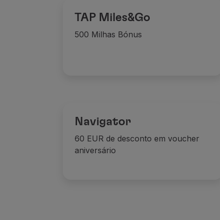
Voar em Economy
TAP Miles&Go
Refeições a bordo
Entretenimento
500 Milhas Bónus
Wi-Fi
Gerir reserva
Gestão da Reserva
Extras e Upgrades
Fatura online
TAP Vouchers
Extras
Navigator
Alugar carro
60 EUR de desconto em voucher
Alojamento
aniversário
Check-in
Informações de Check-in
TAP Miles&Go
Programa TAP Miles&Go
Conhecer o Programa
Acumular milhas