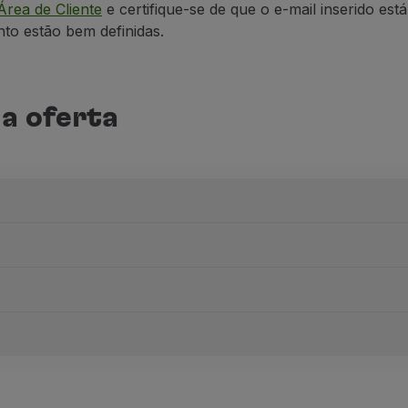
Área de Cliente
e certifique-se de que o e-mail inserido está
nto estão bem
definidas
.
a oferta
da e volta com a TAP, no seu mês de aniversário ou nos doi