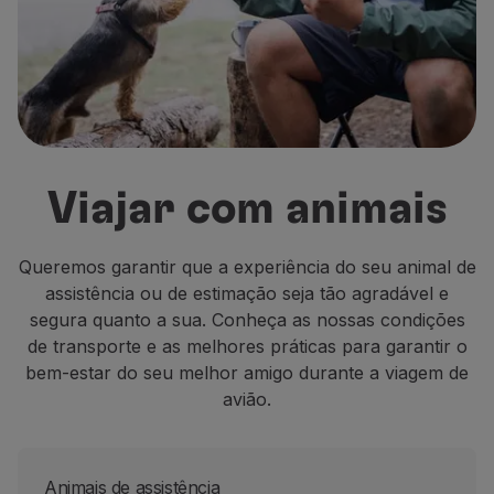
Voar em Economy
Refeições a bordo
Entretenimento
Wi-Fi
Gerir reserva
Gestão da Reserva
Extras e Upgrades
Viajar com animais
Fatura online
TAP Vouchers
Extras
Queremos garantir que a experiência do seu animal de
Alugar carro
assistência ou de estimação seja tão agradável e
Seguro de Viagem
segura quanto a sua. Conheça as nossas condições
Alojamento
de transporte e as melhores práticas para garantir o
Check-in
bem-estar do seu melhor amigo durante a viagem de
Informações de Check-in
avião.
TAP Miles&Go
Programa TAP Miles&Go
Conhecer o Programa
Animais de assistência
Acumular milhas