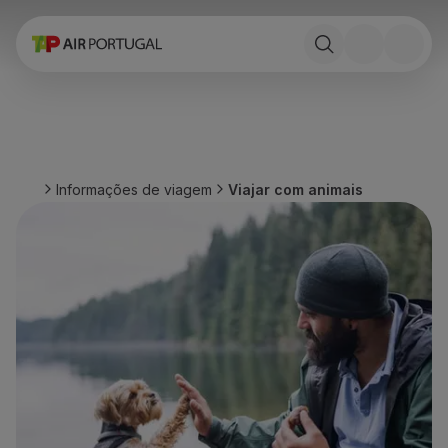
Reservar
Voos e Destinos
Tarifas
Promoções e Campanhas
Avião e comboio
Ponte Aérea
Informações de viagem
Viajar com animais
Stopover
Informações de viagem
Bagagem
Necessidades especiais
Viajar com animais
Bebés e crianças
Grávidas
Requisitos e documentação
A bordo
Voar em Business
Voar em Economy Prime