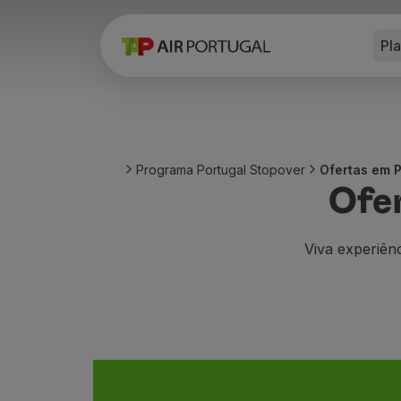
Pl
Reservar
Voos e Destinos
Tarifas
Promoções e Campanhas
Avião e comboio
Ponte Aérea
Programa Portugal Stopover
Ofertas em 
Stopover
Ofe
Informações de viagem
Bagagem
Necessidades especiais
Viva experiênc
Viajar com animais
Bebés e crianças
Grávidas
Requisitos e documentação
A bordo
Voar em Business
Voar em Economy Prime