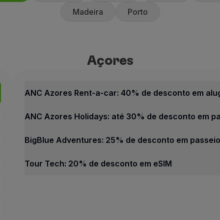
Madeira
Porto
Açores
Açores
Melhores ofertas
ANC Azores Rent-a-car: 40%
ANC Azores Rent-a-car: 40% de desconto em alug
40% de desconto sobre a tar
ANC Azores Holidays: até 30% de desconto em pas
10% de desconto em campan
A ANC Rent-a-car privilegia 
BigBlue Adventures: 25% de desconto em passeios
Como beneficiar desta ofert
Tour Tech: 20% de desconto em eSIM
Faça a sua reserva através 
Açores
Contactos
Melhores ofertas
Telefone:
+351 296 247 171
ANC Azores Rent-a-car: 40% de desconto em alugu
E-mail:
[email protected]