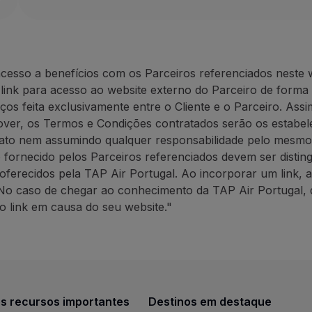
Website:
https://rentacar.azo
40% de desconto sobre a tarifa de balcão (mínim
ANC Azores Holidays: até 30
10% de desconto em campanhas promocionais (mí
A ANC Rent-a-car privilegia um serviço rápido e efi
30% de desconto sobre a tar
10% de desconto em campan
cesso a benefícios com os Parceiros referenciados neste 
Como beneficiar desta oferta:
A ANC
Azores
Holidays
tem u
 link para acesso ao website externo do Parceiro de forma
Faça a sua reserva através do
website do Parceiro
,
ços feita exclusivamente entre o Cliente e o Parceiro. Assi
Como beneficiar desta ofert
er, os Termos e Condições contratados serão os estabelec
Contactos
Faça a sua reserva através 
rato nem assumindo qualquer responsabilidade pelo mesmo
Telefone:
+351 296 247 171
o fornecido pelos Parceiros referenciados devem ser distin
E-mail:
[email protected]
Contactos
oferecidos pela TAP Air Portugal. Ao incorporar um link, 
Website:
https://rentacar.azoresholidays.pt/pt
Telefone:
+351 296 184 171
No caso de chegar ao conhecimento da TAP Air Portugal, 
ANC Azores Holidays: até 30% de desconto em passe
E-mail:
[email protected]
o link em causa do seu website."
Website:
https://www.azoresh
30% de desconto sobre a tarifa de balcão em ani
BigBlue Adventures: 25% de d
10% de desconto em campanhas promocionais (mí
A ANC
Azores
Holidays
tem uma vasta experiência n
25% de desconto em passeio
Uma agência de viagens espec
Como beneficiar desta oferta:
s recursos importantes
Destinos em destaque