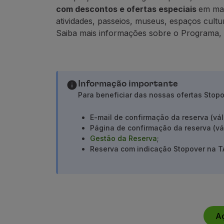
Acumular milhas
com descontos e ofertas especiais
em mai
Utilizar milhas
atividades, passeios, museus, espaços cultur
Parceiros
Saiba mais informações sobre o Programa,
Club TAP Miles&Go
Promoções e Ofertas
Central de ajuda
Perguntas frequentes
Informação importante
Pedidos e reclamações
Para beneficiar das nossas ofertas Stop
Contactos
Informações úteis
E-mail de confirmação da reserva (vá
Reembolsos
Página de confirmação da reserva (vá
Fatura online
Gestão da Reserva
;
Bagagem perdida / danificada
Reserva com indicação Stopover na T
Voo atrasado / cancelado
A