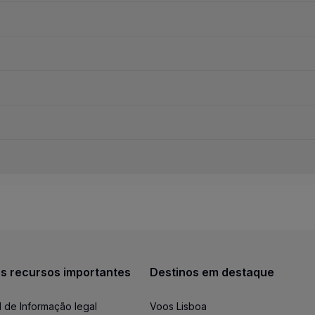
 Business ou TAP Gold Visa
(1)
.
artões TAP Miles&Go:
5, A26, A29 e A30);
scount.
eck-in e entrega de bagagem
s recursos importantes
Destinos em destaque
l de Informação legal
Voos Lisboa