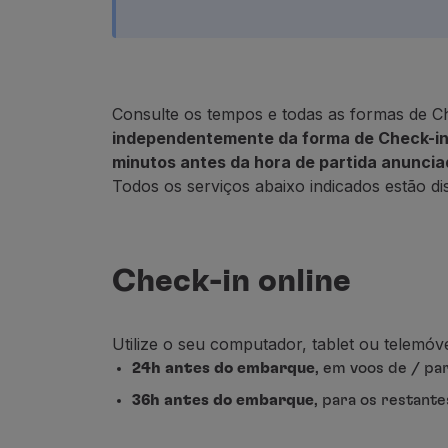
Voar em Economy
Refeições a bordo
Entretenimento
Wi-Fi
Consulte os tempos e todas as formas de Ch
Gerir reserva
independentemente da forma de Check-in 
Gestão da Reserva
minutos antes da hora de partida anuncia
Extras e Upgrades
Todos os serviços abaixo indicados estão 
Fatura online
TAP Vouchers
Extras
Alugar carro
Check-in online
Alojamento
Check-in
Informações de Check-in
Utilize o seu computador, tablet ou telemóv
TAP Miles&Go
24h antes do embarque
, em voos de / pa
Programa TAP Miles&Go
36h antes do embarque
, para os restante
Conhecer o Programa
Acumular milhas