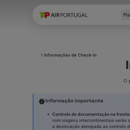
Pl
Reservar
Voos e Destinos
Tarifas
Promoções e Campanhas
Avião e comboio
Ponte Aérea
Informações de Check-in
Stopover
Informações de viagem
Bagagem
Necessidades especiais
O 
Viajar com animais
Bebés e crianças
Informação importante
Grávidas
Requisitos e documentação
Controlo de documentação na fronte
A bordo
com viagens intercontinentais serão 
Voar em Business
a deslocação atempada ao controlo de
Voar em Economy Prime