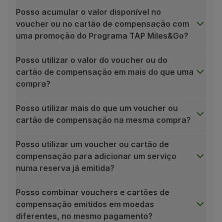
Utilizar milhas
Posso acumular o valor disponível no
Parceiros
voucher ou no cartão de compensação com
Club TAP Miles&Go
uma promoção do Programa TAP Miles&Go?
Promoções e Ofertas
Central de ajuda
Posso utilizar o valor do voucher ou do
Perguntas frequentes
cartão de compensação em mais do que uma
Pedidos e reclamações
compra?
Contactos
Informações úteis
Posso utilizar mais do que um voucher ou
Reembolsos
cartão de compensação na mesma compra?
Fatura online
Bagagem perdida / danificada
Posso utilizar um voucher ou cartão de
Voo atrasado / cancelado
compensação para adicionar um serviço
numa reserva já emitida?
Posso combinar vouchers e cartões de
compensação emitidos em moedas
diferentes, no mesmo pagamento?