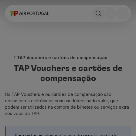
Reservar
Voos e Destinos
Tarifas
Promoções e Campanhas
Avião e comboio
Ponte Aérea
TAP Vouchers e cartões de compensação
Stopover
TAP Vouchers e cartões de
Informações de viagem
Bagagem
compensação
Necessidades especiais
Viajar com animais
Os TAP Vouchers e os cartões de compensação são
Bebés e crianças
documentos eletrónicos com um determinado valor, que
Grávidas
podem ser utilizados na compra de bilhetes ou serviços extra
Requisitos e documentação
nos voos da TAP.
A bordo
Voar em Business
Voar em Economy Prime
Para evitar um elevado tempo de espera, antes de