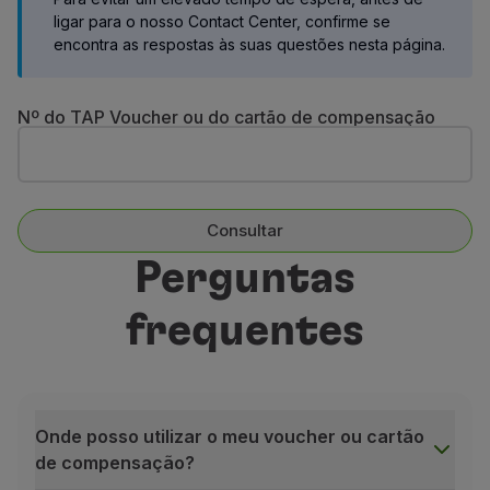
Voar em Economy
ligar para o nosso Contact Center, confirme se
Refeições a bordo
encontra as respostas às suas questões nesta página.
Entretenimento
Wi-Fi
Nº do TAP Voucher ou do cartão de compensação
Gerir reserva
Gestão da Reserva
Extras e Upgrades
Fatura online
TAP Vouchers
Consultar
Extras
Perguntas
Alugar carro
Seguro de Viagem
frequentes
Alojamento
Check-in
Informações de Check-in
TAP Miles&Go
Programa TAP Miles&Go
Onde posso utilizar o meu voucher ou cartão
Conhecer o Programa
de compensação?
Acumular milhas