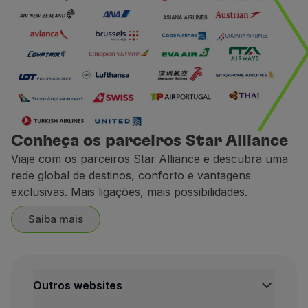
Acumule milhas com a CarTr
Ganhe milhas ao reservar um 
1 € gasto =
2 milhas.
A CarTrawler é uma plataform
Termos e Condições
Conheça os parceiros Star Alliance
Para acumulação de milha
Viaje com os parceiros Star Alliance e descubra uma
O pedido de crédito de mi
rede global de destinos, conforto e vantagens
O crédito de milhas efetua
exclusivas. Mais ligações, mais possibilidades.
Contactos
Saiba mais
Website:
https://cars.flytap.
Europcar
Acumule milhas com a Europ
Outros websites
Reserve aqui
o seu carro