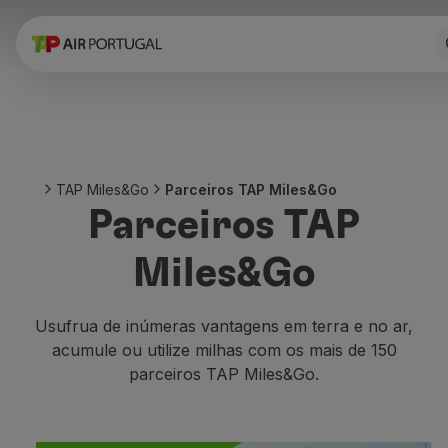
Reservar
Voos e Destinos
Tarifas
Promoções e Campanhas
Avião e comboio
Ponte Aérea
TAP Miles&Go
Parceiros TAP Miles&Go
Stopover
Parceiros TAP
Informações de viagem
Bagagem
Miles&Go
Necessidades especiais
Viajar com animais
Bebés e crianças
Usufrua de inúmeras vantagens em terra e no ar,
Grávidas
acumule ou utilize milhas com os mais de 150
Requisitos e documentação
parceiros TAP Miles&Go.
A bordo
Voar em Business
Voar em Economy Prime