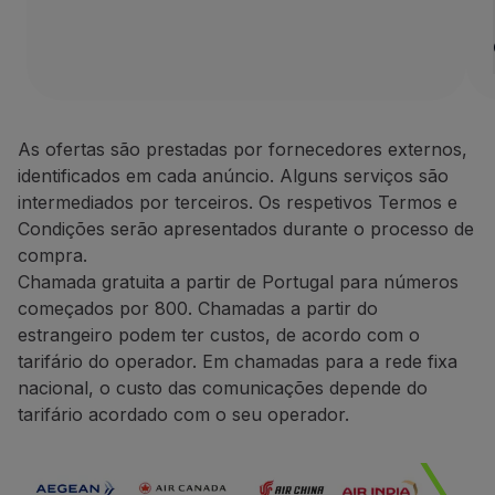
1 aluguer Europa, África
Parceiros
Club TAP Miles&Go
A Avis Rent a Car é uma das 
Promoções e Ofertas
Termos e Condições
Central de ajuda
Perguntas frequentes
As ofertas são prestadas por fornecedores externos,
Apenas as reservas feitas
Pedidos e reclamações
identificados em cada anúncio. Alguns serviços são
Para os alugueres efetuad
Contactos
intermediados por terceiros. Os respetivos Termos e
Nos alugueres efetuados na
Informações úteis
Condições serão apresentados durante o processo de
Durante o processo de res
Reembolsos
compra.
Poderá ser-lhe solicitado
Fatura online
Chamada gratuita a partir de Portugal para números
O pedido de crédito de mi
Bagagem perdida / danificada
começados por 800. Chamadas a partir do
O crédito de milhas efetua
Voo atrasado / cancelado
estrangeiro podem ter custos, de acordo com o
tarifário do operador. Em chamadas para a rede fixa
Contactos
nacional, o custo das comunicações depende do
Telefone:
+351 800 201 002
tarifário acordado com o seu operador.
+351 217 547 825
Website:
https://one.aviswo
CarTrawler