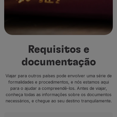
Voar em Economy
Refeições a bordo
Entretenimento
Wi-Fi
Gerir reserva
Gestão da Reserva
Extras e Upgrades
Requisitos e
Fatura online
TAP Vouchers
documentação
Extras
Alugar carro
Alojamento
Viajar para outros países pode envolver uma série de
Check-in
formalidades e procedimentos, e nós estamos aqui
Informações de Check-in
para o ajudar a compreendê-los. Antes de viajar,
TAP Miles&Go
conheça todas as informações sobre os documentos
Programa TAP Miles&Go
necessários, e chegue ao seu destino tranquilamente.
Conhecer o Programa
Acumular milhas
Utilizar milhas