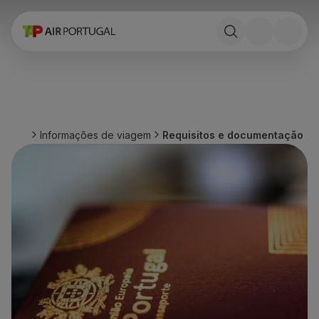
Reservar
Voos e Destinos
Tarifas
Promoções e Campanhas
Avião e comboio
Ponte Aérea
Informações de viagem
Requisitos e documentação
Stopover
Informações de viagem
Bagagem
Necessidades especiais
Viajar com animais
Bebés e crianças
Grávidas
Requisitos e documentação
A bordo
Voar em Business
Voar em Economy Prime