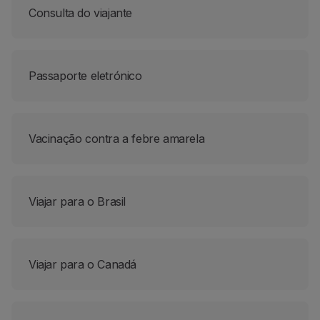
Consulta do viajante
Parceiros
Club TAP Miles&Go
Promoções e Ofertas
Central de ajuda
Passaporte eletrónico
Perguntas frequentes
Pedidos e reclamações
Contactos
Informações úteis
Vacinação contra a febre amarela
Reembolsos
Fatura online
Bagagem perdida / danificada
Viajar para o Brasil
Voo atrasado / cancelado
Viajar para o Canadá