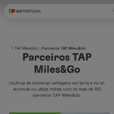
Reservar
Voos e Destinos
Tarifas
Promoções e Campanhas
Avião e comboio
Ponte Aérea
TAP Miles&Go
Parceiros TAP Miles&Go
Stopover
Parceiros TAP
Informações de viagem
Bagagem
Miles&Go
Necessidades especiais
Viajar com animais
Bebés e crianças
Usufrua de inúmeras vantagens em terra e no ar,
Grávidas
acumule ou utilize milhas com os mais de 150
Requisitos e documentação
parceiros TAP Miles&Go.
A bordo
Voar em Business
Voar em Economy Prime