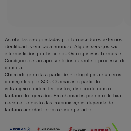
1 aluguer Europa, África
Utilizar milhas
Parceiros
A Avis Rent a Car é uma das 
Club TAP Miles&Go
Termos e Condições
Promoções e Ofertas
Central de ajuda
As ofertas são prestadas por fornecedores externos,
Apenas as reservas feitas
Perguntas frequentes
identificados em cada anúncio. Alguns serviços são
Para os alugueres efetuad
Pedidos e reclamações
intermediados por terceiros. Os respetivos Termos e
Nos alugueres efetuados na
Contactos
Condições serão apresentados durante o processo de
Durante o processo de res
Informações úteis
compra.
Poderá ser-lhe solicitado
Reembolsos
Chamada gratuita a partir de Portugal para números
O pedido de crédito de mi
Fatura online
começados por 800. Chamadas a partir do
O crédito de milhas efetua
Bagagem perdida / danificada
estrangeiro podem ter custos, de acordo com o
Voo atrasado / cancelado
tarifário do operador. Em chamadas para a rede fixa
Contactos
nacional, o custo das comunicações depende do
Telefone:
+351 800 201 002
tarifário acordado com o seu operador.
+351 217 547 825
Website:
https://one.aviswo
CarTrawler