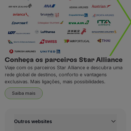
Acumule milhas com a CarTr
Ganhe milhas ao reservar um 
1 € gasto =
2 milhas.
A CarTrawler é uma plataform
Termos e Condições
Conheça os parceiros Star Alliance
Para acumulação de milha
Viaje com os parceiros Star Alliance e descubra uma
O pedido de crédito de mi
rede global de destinos, conforto e vantagens
O crédito de milhas efetua
exclusivas. Mais ligações, mais possibilidades.
Contactos
Saiba mais
Website:
https://cars.flytap.
Europcar
Acumule milhas com a Europ
Outros websites
Reserve aqui
o seu carro