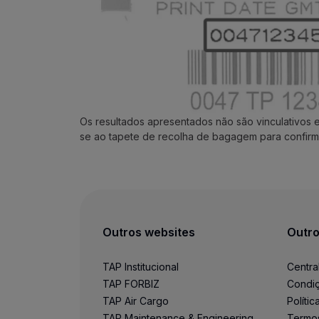
Acumular milhas
Utilizar milhas
Parceiros
Club TAP Miles&Go
Promoções e Ofertas
Central de ajuda
Perguntas frequentes
Os resultados apresentados não são vinculativos 
Pedidos e reclamações
se ao tapete de recolha de bagagem para confirm
Contactos
Informações úteis
Reembolsos
Fatura online
Bagagem perdida / danificada
Voo atrasado / cancelado
Outros websites
Outro
TAP Institucional
Centra
TAP FORBIZ
Condiç
TAP Air Cargo
Políti
TAP Maintenance & Engineering
Termo