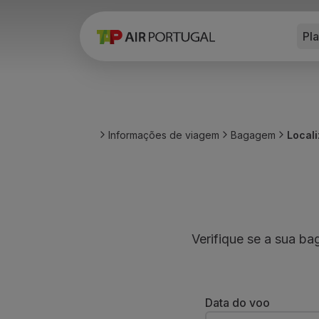
Pl
Reservar
Voos e Destinos
Tarifas
Promoções e Campanhas
Avião e comboio
Ponte Aérea
Informações de viagem
Bagagem
Local
Stopover
Informações de viagem
Bagagem
Necessidades especiais
Viajar com animais
Bebés e crianças
Verifique se a sua b
Grávidas
Requisitos e documentação
A bordo
Voar em Business
Data do voo
Voar em Economy Prime