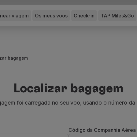
anear viagem
Os meus voos
Check-in
TAP Miles&Go
izar bagagem
Localizar bagagem
agagem foi carregada no seu voo, usando o número da
Código da Companhia Aérea