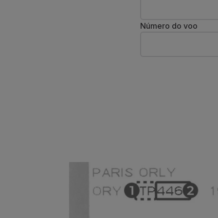
Voar em Economy
Refeições a bordo
Número do voo
Entretenimento
Wi-Fi
Gerir reserva
Gestão da Reserva
Extras e Upgrades
Fatura online
TAP Vouchers
Extras
Alugar carro
Seguro de Viagem
Alojamento
Check-in
Informações de Check-in
TAP Miles&Go
Programa TAP Miles&Go
Conhecer o Programa