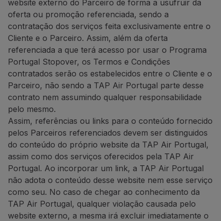
website externo do Parceiro de forma a usufruir da
Telefone:
+351 296 652 578
oferta ou promoção referenciada, sendo a
E-mail:
[email protected]
contratação dos serviços feita exclusivamente entre o
Website:
https://www.bigblue
Cliente e o Parceiro. Assim, além da oferta
Tour Tech: 20% de descont
referenciada a que terá acesso por usar o Programa
Portugal Stopover, os Termos e Condições
20% de desconto
na aquisi
contratados serão os estabelecidos entre o Cliente e o
A lista completa de disposit
Parceiro, não sendo a TAP Air Portugal parte desse
contrato nem assumindo qualquer responsabilidade
Como beneficiar desta ofert
pelo mesmo.
Compre o seu eSIM através
Assim, referências ou links para o conteúdo fornecido
pelos Parceiros referenciados devem ser distinguidos
Contactos
do conteúdo do próprio website da TAP Air Portugal,
E-mail:
[email protected]
assim como dos serviços oferecidos pela TAP Air
Website:
https://www.esimpt
Portugal. Ao incorporar um link, a TAP Air Portugal
Restaurantes e outros
não adota o conteúdo desse website nem esse serviço
The Art of Tasting Portugal:
como seu. No caso de chegar ao conhecimento da
TAP Air Portugal, qualquer violação causada pelo
10% de desconto na experiê
website externo, a mesma irá excluir imediatamente o
Descubra São Miguel com este