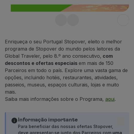
Voar em Economy
Refeições a bordo
Entretenimento
Stopover gratuito em
Wi-Fi
Gerir reserva
Portugal até 10 dias
Gestão da Reserva
Enriqueça o seu Portugal Stopover, eleito o melhor
Aproveite ainda 25% de desconto em
Extras e Upgrades
programa de Stopover do mundo pelos leitores da
qualquer voo dentro de Portugal.
Fatura online
Global Traveler, pelo 8.º ano consecutivo,
com
TAP Vouchers
descontos e ofertas especiais
em mais de 150
Saiba mais
Extras
Parceiros em todo o país. Explore uma vasta gama de
Alugar carro
opções, incluindo hotéis, restaurantes, atividades,
Alojamento
passeios, museus, espaços culturais, lojas e muito
Check-in
mais.
Informações de Check-in
Saiba mais informações sobre o Programa,
aqui
.
TAP Miles&Go
Programa TAP Miles&Go
Conhecer o Programa
Informação importante
Acumular milhas
Para beneficiar das nossas ofertas Stopover,
deve apresentar-se junto dos Parceiros com
uma
Utilizar milhas