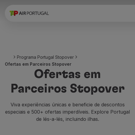
Reservar
Voos e Destinos
Tarifas
Promoções e Campanhas
Avião e comboio
Ponte Aérea
Programa Portugal Stopover
Stopover
Ofertas em Parceiros Stopover
Informações de viagem
Ofertas em
Bagagem
Necessidades especiais
Parceiros Stopover
Viajar com animais
Bebés e crianças
Grávidas
Viva experiências únicas e beneficie de descontos
Requisitos e documentação
especiais e 500+ ofertas imperdíveis. Explore Portugal
A bordo
de lés-a-lés, incluindo ilhas.
Voar em Business
Voar em Economy Prime