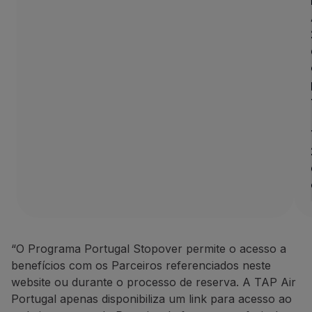
10% de desconto em campan
A ANC
Azores
Holidays
tem u
Como beneficiar desta ofert
Faça a sua reserva através 
Contactos
Telefone:
+351 296 184 171
E-mail:
[email protected]
Website:
https://www.azoresh
BigBlue Adventures: 25% de d
25% de desconto em passeio
Uma agência de viagens espec
“O Programa Portugal Stopover permite o acesso a
Como beneficiar desta ofert
benefícios com os Parceiros referenciados neste
Faça a sua reserva através 
website ou durante o processo de reserva. A TAP Air
Portugal apenas disponibiliza um link para acesso ao
Contactos