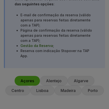
das seguintes opções
:
Parceiros
Club TAP Miles&Go
E-mail de confirmação da reserva (válido
Promoções e Ofertas
apenas para reservas feitas diretamente
Central de ajuda
com a TAP);
Perguntas frequentes
Página de confirmação da reserva (válido
Pedidos e reclamações
apenas para reservas feitas diretamente
Contactos
com a TAP);
Gestão da Reserva
;
Informações úteis
Reserva com indicação Stopover na TAP
Reembolsos
App.
Fatura online
Bagagem perdida / danificada
Voo atrasado / cancelado
Açores
Alentejo
Algarve
Centro
Lisboa
Madeira
Porto