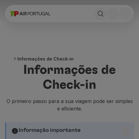
Reservar
Voos e Destinos
Tarifas
Promoções e Campanhas
Avião e comboio
Ponte Aérea
Informações de Check-in
Stopover
Informações de
Informações de viagem
Bagagem
Check-in
Necessidades especiais
Viajar com animais
Bebés e crianças
O primeiro passo para a sua viagem pode ser simples
Grávidas
e eficiente.
Requisitos e documentação
A bordo
Voar em Business
Informação importante
Voar em Economy Prime