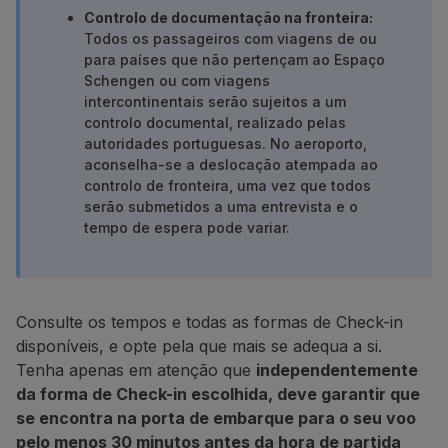
Voar em Economy
Controlo de documentação na fronteira:
Refeições a bordo
Todos os passageiros com viagens de ou
para países que não pertençam ao Espaço
Entretenimento
Schengen ou com viagens
Wi-Fi
intercontinentais serão sujeitos a um
Gerir reserva
controlo documental, realizado pelas
Gestão da Reserva
autoridades portuguesas.
No aeroporto,
Extras e Upgrades
aconselha-se a deslocação atempada ao
Fatura online
controlo de fronteira, uma vez que todos
TAP Vouchers
serão submetidos a uma entrevista e o
tempo de espera pode variar.
Extras
Alugar carro
Alojamento
Check-in
Consulte os tempos e todas as formas de Check-in
Informações de Check-in
disponíveis, e opte pela que mais se adequa a si.
TAP Miles&Go
Tenha apenas em atenção que
independentemente
Programa TAP Miles&Go
da forma de Check-in escolhida, deve garantir que
Conhecer o Programa
se encontra na porta de embarque para o seu voo
Acumular milhas
pelo menos 30 minutos antes da hora de partida
Utilizar milhas