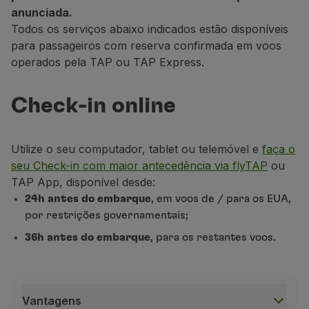
anunciada.
Parceiros
Todos os serviços abaixo indicados estão disponíveis
Club TAP Miles&Go
para passageiros com reserva confirmada em voos
Promoções e Ofertas
operados pela TAP ou TAP Express.
Central de ajuda
Perguntas frequentes
Pedidos e reclamações
Check-in online
Contactos
Informações úteis
Reembolsos
Utilize o seu computador, tablet ou telemóvel e
faça o
Fatura online
seu Check-in com maior antecedência via flyTAP
ou
Bagagem perdida / danificada
TAP App, disponível desde:
Voo atrasado / cancelado
24h antes do embarque
, em voos de / para os EUA,
por restrições governamentais;
36h antes do embarque
, para os restantes voos.
Vantagens