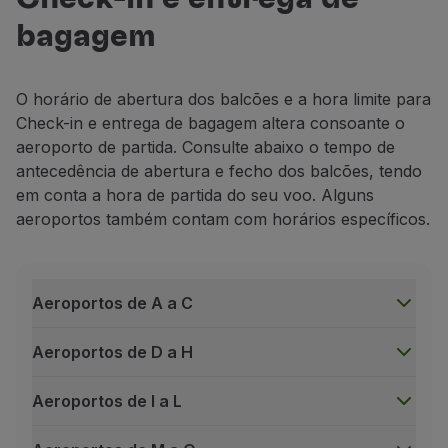
Identificar-se através do número de bilhete eletrón
bagagem
Imprimir a sua etiqueta de bagagem.
Balcões de Check-in
O horário de abertura dos balcões e a hora limite para
Estão disponíveis em todos os aeroportos e garantem-
Check-in e entrega de bagagem altera consoante o
Em caso de assistência especial, e de modo a garantir
aeroporto de partida. Consulte abaixo o tempo de
Check-in Premium
antecedência de abertura e fecho dos balcões, tendo
Disponível apenas nos aeroportos de Lisboa e Porto, 
em conta a hora de partida do seu voo. Alguns
Em Business - Top Executive ou Executive;
aeroportos também contam com horários específicos.
Em Economy Prime – Top Prime ou Prime;
Com a tarifa Plus;
Com Cartão Star Alliance Gold;
Aeroportos de A a C
Com Cartão TAP Platinum Visa, TAP Business ou T
Aeroportos de D a H
Ou que detenham um dos seguintes Cartões TAP Mi
Cartão TAP Miles&Go Gold;
Aeroportos de I a L
Cartão TAP Miles&Go Silver.