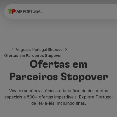
Reservar
Voos e Destinos
Tarifas
Promoções e Campanhas
Avião e comboio
Ponte Aérea
Programa Portugal Stopover
Stopover
Ofertas em Parceiros Stopover
Informações de viagem
Ofertas em
Bagagem
Necessidades especiais
Parceiros Stopover
Viajar com animais
Bebés e crianças
Grávidas
Viva experiências únicas e beneficie de descontos
Requisitos e documentação
especiais e 500+ ofertas imperdíveis. Explore Portugal
A bordo
de lés-a-lés, incluindo ilhas.
Voar em Business
Voar em Economy Prime