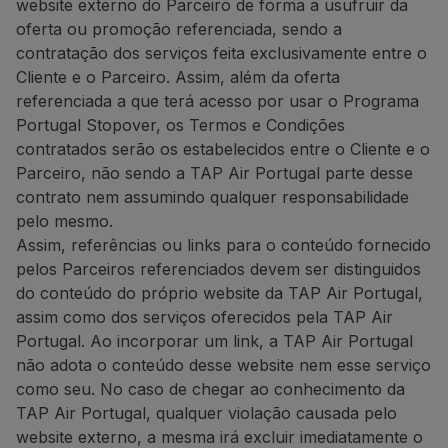
website externo do Parceiro de forma a usufruir da
Telefone:
+351 296 652 578
oferta ou promoção referenciada, sendo a
E-mail:
[email protected]
contratação dos serviços feita exclusivamente entre o
Website:
https://www.bigblue
Cliente e o Parceiro. Assim, além da oferta
Tour Tech: 20% de descont
referenciada a que terá acesso por usar o Programa
Portugal Stopover, os Termos e Condições
20% de desconto
na aquisi
contratados serão os estabelecidos entre o Cliente e o
A lista completa de disposit
Parceiro, não sendo a TAP Air Portugal parte desse
contrato nem assumindo qualquer responsabilidade
Como beneficiar desta ofert
pelo mesmo.
Compre o seu eSIM através
Assim, referências ou links para o conteúdo fornecido
pelos Parceiros referenciados devem ser distinguidos
Contactos
do conteúdo do próprio website da TAP Air Portugal,
E-mail:
[email protected]
assim como dos serviços oferecidos pela TAP Air
Website:
https://www.esimpt
Portugal. Ao incorporar um link, a TAP Air Portugal
Restaurantes e outros
não adota o conteúdo desse website nem esse serviço
The Art of Tasting Portugal:
como seu. No caso de chegar ao conhecimento da
TAP Air Portugal, qualquer violação causada pelo
10% de desconto na experiê
website externo, a mesma irá excluir imediatamente o
Descubra São Miguel com este