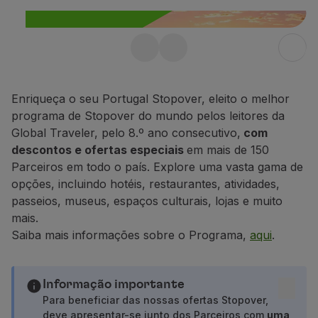
Voar em Economy
Refeições a bordo
Entretenimento
Stopover gratuito em
Wi-Fi
Gerir reserva
Portugal até 10 dias
Gestão da Reserva
Enriqueça o seu Portugal Stopover, eleito o melhor
Aproveite ainda 25% de desconto em
Extras e Upgrades
programa de Stopover do mundo pelos leitores da
qualquer voo dentro de Portugal.
Fatura online
Global Traveler, pelo 8.º ano consecutivo,
com
TAP Vouchers
descontos e ofertas especiais
em mais de 150
Saiba mais
Extras
Parceiros em todo o país. Explore uma vasta gama de
Alugar carro
opções, incluindo hotéis, restaurantes, atividades,
Seguro de Viagem
passeios, museus, espaços culturais, lojas e muito
Alojamento
mais.
Check-in
Saiba mais informações sobre o Programa,
aqui
.
Informações de Check-in
TAP Miles&Go
Programa TAP Miles&Go
Informação importante
Conhecer o Programa
Para beneficiar das nossas ofertas Stopover,
deve apresentar-se junto dos Parceiros com
uma
Acumular milhas