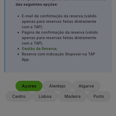
das seguintes opções
:
Utilizar milhas
Parceiros
E-mail de confirmação da reserva (válido
Club TAP Miles&Go
apenas para reservas feitas diretamente
Promoções e Ofertas
com a TAP);
Central de ajuda
Página de confirmação da reserva (válido
Perguntas frequentes
apenas para reservas feitas diretamente
Pedidos e reclamações
com a TAP);
Gestão da Reserva
;
Contactos
Reserva com indicação Stopover na TAP
Informações úteis
App.
Reembolsos
Fatura online
Bagagem perdida / danificada
Voo atrasado / cancelado
Açores
Alentejo
Algarve
Centro
Lisboa
Madeira
Porto