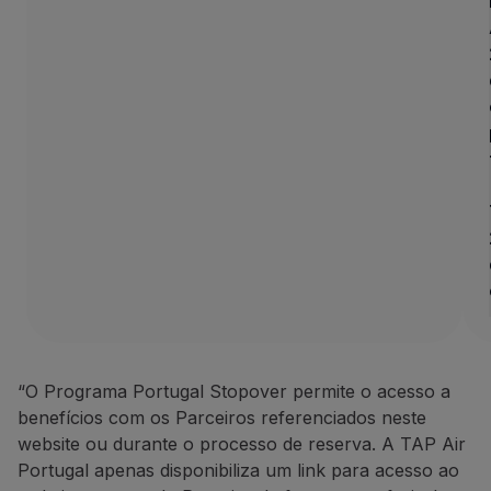
10% de desconto em campan
A ANC
Azores
Holidays
tem u
Como beneficiar desta ofert
Faça a sua reserva através 
Contactos
Telefone:
+351 296 184 171
E-mail:
[email protected]
Website:
https://www.azoresh
BigBlue Adventures: 25% de d
25% de desconto em passeio
Uma agência de viagens espec
“O Programa Portugal Stopover permite o acesso a
Como beneficiar desta ofert
benefícios com os Parceiros referenciados neste
Faça a sua reserva através 
website ou durante o processo de reserva. A TAP Air
Portugal apenas disponibiliza um link para acesso ao
Contactos