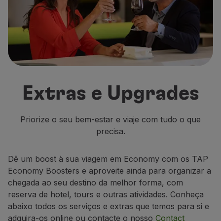
Voar em Economy
Refeições a bordo
Entretenimento
Wi-Fi
Gerir reserva
Gestão da Reserva
Extras e Upgrades
Extras e Upgrades
Fatura online
TAP Vouchers
Extras
Priorize o seu bem-estar e viaje com tudo o que
Alugar carro
precisa.
Alojamento
Check-in
Dê um
boost
à sua viagem em Economy com os TAP
Informações de Check-in
Economy Boosters e aproveite ainda para organizar a
TAP Miles&Go
chegada ao seu destino da melhor forma, com
Programa TAP Miles&Go
reserva de hotel, tours e outras atividades. Conheça
Conhecer o Programa
abaixo todos os serviços e extras que temos para si e
Acumular milhas
adquira-os online ou contacte o nosso
Contact
Utilizar milhas