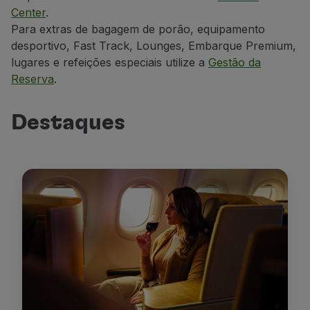
Center
.
Parceiros
Para extras de bagagem de porão, equipamento
Club TAP Miles&Go
desportivo, Fast Track, Lounges, Embarque Premium,
Promoções e Ofertas
lugares e refeições especiais utilize a
Gestão da
Central de ajuda
Reserva
.
Perguntas frequentes
Pedidos e reclamações
Contactos
Destaques
Informações úteis
Reembolsos
Fatura online
Bagagem perdida / danificada
Voo atrasado / cancelado