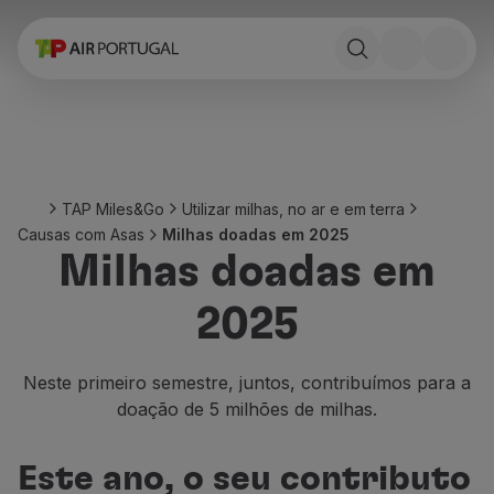
Reservar
Voos e Destinos
Tarifas
Promoções e Campanhas
Avião e comboio
Ponte Aérea
TAP Miles&Go
Utilizar milhas, no ar e em terra
Stopover
Causas com Asas
Milhas doadas em 2025
Informações de viagem
Milhas doadas em
Bagagem
Necessidades especiais
2025
Viajar com animais
Bebés e crianças
Grávidas
Neste primeiro semestre, juntos, contribuímos para a
Requisitos e documentação
doação de 5 milhões de milhas.
A bordo
Voar em Business
Este ano, o seu contributo
Voar em Economy Prime