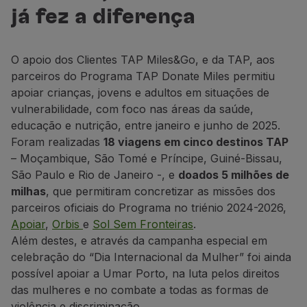
Voar em Economy
já fez a diferença
Refeições a bordo
Entretenimento
Wi-Fi
O apoio dos Clientes TAP Miles&Go, e da TAP, aos
Gerir reserva
parceiros do Programa TAP Donate Miles permitiu
Gestão da Reserva
apoiar crianças, jovens e adultos em situações de
Extras e Upgrades
vulnerabilidade, com foco nas áreas da saúde,
Fatura online
educação e nutrição, entre janeiro e junho de 2025.
TAP Vouchers
Foram realizadas
18 viagens em cinco destinos TAP
Extras
– Moçambique, São Tomé e Príncipe, Guiné-Bissau,
Alugar carro
São Paulo e Rio de Janeiro -, e
doados 5 milhões de
Alojamento
milhas
, que permitiram concretizar as missões dos
Check-in
parceiros oficiais do Programa no triénio 2024-2026,
Informações de Check-in
Apoiar
,
Orbis
e
Sol Sem Fronteiras
.
TAP Miles&Go
Além destes, e através da campanha especial em
Programa TAP Miles&Go
celebração do “Dia Internacional da Mulher” foi ainda
Conhecer o Programa
possível apoiar a Umar Porto, na luta pelos direitos
Acumular milhas
das mulheres e no combate a todas as formas de
Utilizar milhas
violência e discriminação.