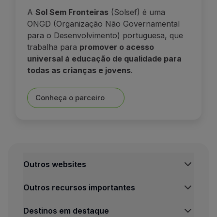
A
Sol Sem Fronteiras
(Solsef) é uma
ONGD (Organização Não Governamental
para o Desenvolvimento) portuguesa, que
trabalha para
promover o acesso
universal à educação de qualidade para
todas as crianças e jovens
.
Conheça o parceiro
Outros websites
TAP Institucional
Outros recursos importantes
TAP Air Cargo
TAP Maintenance & Engineering
Central de Informação legal
Destinos em destaque
TAP Store
Condições de Transporte