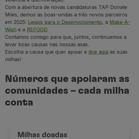
Parceiros
Com a abertura de novas candidaturas TAP Donate
Club TAP Miles&Go
Miles, demos as boas-vindas a três novos parceiros
Promoções e Ofertas
em 2025:
Leigos para o Desenvolvimento
, a
Make-A-
Central de ajuda
Wish
e a
REFOOD
.
Perguntas frequentes
Contamos consigo para que, juntos, continuemos a
Pedidos e reclamações
levar boas causas nas nossas asas.
Contactos
Escolha a causa que quer apoiar e
doe aqui
as suas
Informações úteis
milhas!
Reembolsos
Fatura online
Números que apoiaram as
Bagagem perdida / danificada
comunidades – cada milha
Voo atrasado / cancelado
conta
Milhas doadas