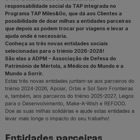
parceiras!
Voar em Economy
responsabilidade social da TAP integrada no
Refeições a bordo
Programa TAP Miles&Go, que dá aos Clientes a
Entretenimento
possibilidade de doar milhas a entidades parceiras
Wi-Fi
que depois as podem trocar por viagens e levar a
Gerir reserva
ajuda onde é necessária.
Gestão da Reserva
Conheça as três novas entidades sociais
Extras e Upgrades
selecionadas para o triénio 2026-2028!
Fatura online
São elas a ADPM – Associação de Defesa do
TAP Vouchers
Património de Mértola, a Médicos do Mundo e a
Extras
Mundo a Sorrir.
Alugar carro
Estas três novas entidades juntam-se aos parceiros do
Alojamento
triénio 2024-2026, Apoiar, Orbis e Sol Sem Fronteiras
Check-in
e, também, aos parceiros do triénio 2025-2027, Leigos
Informações de Check-in
para o Desenvolvimento, Make-A-Wish e REFOOD.
TAP Miles&Go
Doe as suas milhas solidárias e ajude estas entidades a
Programa TAP Miles&Go
levar mais longe o impacto do seu trabalho!
Conhecer o Programa
Acumular milhas
Entidades parceiras
Utilizar milhas