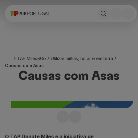
Reservar
Voos e Destinos
Tarifas
Promoções e Campanhas
Avião e comboio
Ponte Aérea
TAP Miles&Go
Utilizar milhas, no ar e em terra
Stopover
Causas com Asas
Informações de viagem
Causas com Asas
Bagagem
Necessidades especiais
Viajar com animais
Bebés e crianças
Grávidas
Requisitos e documentação
A bordo
TAP Donate Miles
Voar em Business
Conheça as três novas entidades
Voar em Economy Prime
O TAP Donate Miles é a iniciativa de