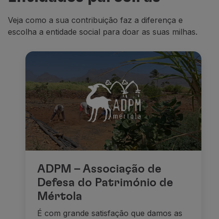
Parceiros
Veja como a sua contribuição faz a diferença e
Club TAP Miles&Go
escolha a entidade social para doar as suas milhas.
Promoções e Ofertas
Central de ajuda
Perguntas frequentes
Pedidos e reclamações
Contactos
Informações úteis
Reembolsos
Fatura online
Bagagem perdida / danificada
Voo atrasado / cancelado
ADPM – Associação de
Defesa do Património de
Mértola
É com grande satisfação que damos as