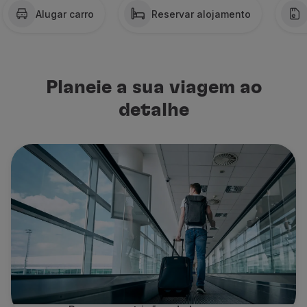
Alugar carro
Reservar alojamento
Parceiros
Club TAP Miles&Go
Promoções e Ofertas
Central de ajuda
Perguntas frequentes
Planeie a sua viagem ao
Pedidos e reclamações
detalhe
Contactos
Informações úteis
Reembolsos
Fatura online
Bagagem perdida / danificada
Voo atrasado / cancelado