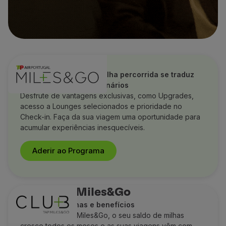
TAP Miles&Go
Descubra como cada milha percorrida se traduz
em benefícios extraordinários
Desfrute de vantagens exclusivas, como Upgrades,
acesso a Lounges selecionados e prioridade no
Check-in. Faça da sua viagem uma oportunidade para
acumular experiências inesquecíveis.
Aderir ao Programa
Club TAP Miles&Go
Ganhe mais milhas e benefícios
Com o Club TAP Miles&Go, o seu saldo de milhas
cresce todos os meses e as suas viagens vêm com