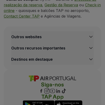
realização da reserva
,
Gestão da Reserva
ou
Check-in
online
- quiosques e balcões TAP no aeroporto,
Contact Center TAP
e Agências de Viagens.
Outros websites
TAP Institucional
Outros recursos importantes
TAP Air Cargo
TAP Maintenance & Engineering
Central de Informação legal
Destinos em destaque
TAP Store
Condições de Transporte
Política de Privacidade e Cookies
Voos Lisboa
Termos e Condições TAP Miles&Go
Voos Porto
Definições de cookies
Voos Funchal
Siga-nos
Voos Madrid
Voos Londres
Voos Nova Iorque
TAP App
Voos Rio de Janeiro