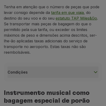
Tenha em atenção que o número de peças que pode
levar consigo depende da
tarifa em que viaja
, do
destino do seu voo e do seu
estatuto TAP Miles&Go
.
Se
transportar mais peças de bagagem
do que o
permitido pela sua tarifa
, ou
exceder
os limites
máximos de
peso e
dimens
ões
acima descritos, ser-
lhe-ão aplicadas taxas adicionais do serviço de
transporte
no aeroporto.
Estas taxas não são
reembolsáveis.
Condições
Condições
Tratando-se de um artigo frágil e de maior valor,
Instrumento musical como
Se o seu instrumento musical ultrapassar as espec
bagagem especial de porão
Este serviço de transporte de instrumentos musica