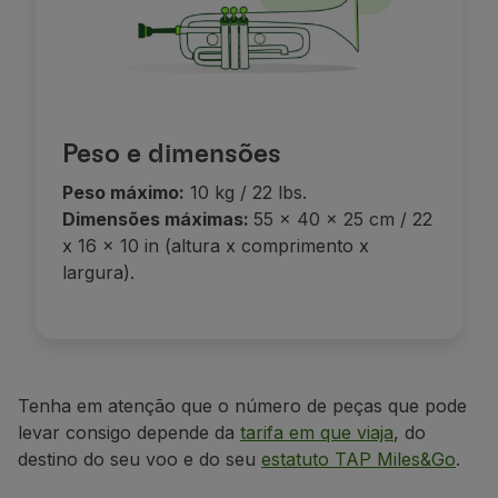
Parceiros
Club TAP Miles&Go
Promoções e Ofertas
Central de ajuda
Perguntas frequentes
Peso e dimensões
Pedidos e reclamações
Contactos
Peso máximo:
10 kg / 22 lbs.
Informações úteis
Dimensões máximas:
55 x 40 x 25 cm / 22
Reembolsos
x 16 x 10 in (altura x comprimento x
Fatura online
largura).
Bagagem perdida / danificada
Voo atrasado / cancelado
Tenha em atenção que o número de peças que pode
levar consigo depende da
tarifa em que viaja
, do
destino do seu voo e do seu
estatuto TAP Miles&Go
.