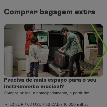
Tratando-se de um artigo frágil e de maior valor, 
Comprar bagagem extra
Se o seu instrumento musical ultrapassar as espec
Não endossável;
O valor deste serviço não é reembolsável, mesmo qua
Este serviço está disponível apenas em voos oper
Este serviço está sujeito a disponibilidade;
O pagamento deste serviço extra, com milhas, é pos
Precisa de mais espaço para o seu
instrumento musical?
Compre online, e antecipadamente, a partir de:
50 EUR / 63 USD / 86 CAD / 10.000 milhas