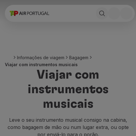
Reservar
Voos e Destinos
Tarifas
Promoções e Campanhas
Avião e comboio
Ponte Aérea
Informações de viagem
Bagagem
Stopover
Viajar com instrumentos musicais
Informações de viagem
Viajar com
Bagagem
Necessidades especiais
instrumentos
Viajar com animais
Bebés e crianças
musicais
Grávidas
Requisitos e documentação
A bordo
Leve o seu instrumento musical consigo na cabina,
Voar em Business
como bagagem de mão ou num lugar extra, ou opte
Voar em Economy Prime
por enviá-lo para o porão.