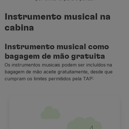
Voar em Economy
Refeições a bordo
Instrumento musical na
Entretenimento
Wi-Fi
cabina
Gerir reserva
Gestão da Reserva
Extras e Upgrades
Instrumento musical como
Fatura online
bagagem de mão gratuita
TAP Vouchers
Os instrumentos musicais podem ser incluídos na
Extras
bagagem de
mão
aceite gratuitamente,
desde que
Alugar carro
cumpram os limites permitidos pela TAP:
Alojamento
Check-in
Informações de Check-in
TAP Miles&Go
Programa TAP Miles&Go
Conhecer o Programa
Acumular milhas
Utilizar milhas