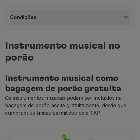
Condições
Condições
Este serviço está sujeito a disponibilidade;
Instrumento musical no
O reembolso deste serviço depende das regras da tari
porão
Este serviço está disponível apenas em voos oper
Por razões de segurança, a reserva de lugar extra 
Quando compra um bilhete para um voo e reserva 
Instrumento musical como
Se numa viagem de ida e volta utilizar este serviço
bagagem de porão gratuita
Caso o lugar extra seja adicionado após a compra 
Os instrumentos musicais podem ser incluídos na
bagagem de porão aceite gratuitamente, desde
que
Mais informações na nossa
página Lugares a bordo
cumpram os limites permitidos pela TAP:
Nas viagens em Economy Prime, quando é reservado 
Nas viagens em Economy Prime, o lugar adjacente nã