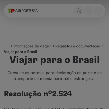
Reservar
Voos e Destinos
Tarifas
Promoções e Campanhas
Avião e comboio
Ponte Aérea
Informações de viagem
Requisitos e documentação
Stopover
Viajar para o Brasil
Informações de viagem
Viajar para o Brasil
Bagagem
Necessidades especiais
Viajar com animais
Consulte as normas para declaração de porte e de
Bebés e crianças
transporte de moeda nacional e estrangeira.
Grávidas
Requisitos e documentação
Resolução nº2.524
A bordo
Voar em Business
Voar em Economy Prime