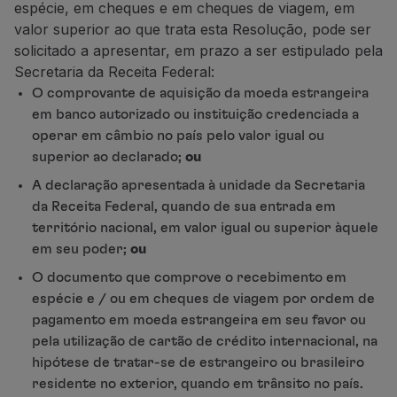
espécie, em cheques e em
cheques de viagem, em
Parceiros
valor superior ao que trata esta Resolução, pode ser
Club TAP Miles&Go
solicitado a apresentar, em prazo a ser estipulado pela
Promoções e Ofertas
Secretaria da Receita Federal:
Central de ajuda
O comprovante de aquisição da moeda estrangeira
Perguntas frequentes
em banco autorizado ou instituição credenciada a
Pedidos e reclamações
operar em câmbio no país pelo valor igual ou
Contactos
superior ao declarado;
ou
Informações úteis
A declaração apresentada à unidade da Secretaria
Reembolsos
da Receita Federal, quando de sua entrada em
Fatura online
território nacional, em valor igual ou superior àquele
Bagagem perdida / danificada
em seu poder;
ou
Voo atrasado / cancelado
O documento que comprove o recebimento em
espécie e / ou em cheques de viagem por ordem de
pagamento em moeda estrangeira em seu favor ou
pela utilização de cartão de crédito internacional, na
hipótese de tratar-se de estrangeiro ou brasileiro
residente no exterior, quando em trânsito no país.