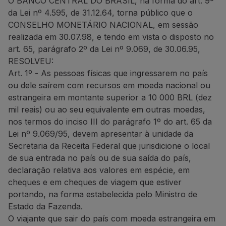
O BANCO CENTRAL DO BRASIL, na forma do art. 9º
Voar em Economy
da Lei nº 4.595, de 31.12.64, torna público que o
Refeições a bordo
CONSELHO MONETÁRIO NACIONAL, em sessão
Entretenimento
realizada em 30.07.98, e tendo em vista o disposto no
Wi-Fi
art. 65, parágrafo 2º da Lei nº 9.069, de 30.06.95,
Gerir reserva
RESOLVEU:
Gestão da Reserva
Art. 1º - As pessoas físicas que ingressarem no país
Extras e Upgrades
ou dele saírem com recursos em moeda nacional ou
Fatura online
estrangeira em montante superior a 10 000 BRL (dez
TAP Vouchers
mil reais) ou ao seu equivalente em outras moedas,
Extras
nos termos do inciso III do parágrafo 1º do art. 65 da
Alugar carro
Lei nº 9.069/95, devem apresentar à unidade da
Alojamento
Secretaria da Receita Federal que jurisdicione o local
Check-in
de sua entrada no país ou de sua saída do país,
Informações de Check-in
declaração relativa aos valores em espécie, em
TAP Miles&Go
cheques e em cheques de viagem que estiver
Programa TAP Miles&Go
portando, na forma estabelecida pelo Ministro de
Conhecer o Programa
Estado da Fazenda.
Acumular milhas
O viajante que sair do país com moeda estrangeira em
Utilizar milhas