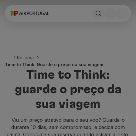
Reservar
Voos e Destinos
Tarifas
Promoções e Campanhas
Avião e comboio
Ponte Aérea
Reservar
Stopover
Time to Think: Guarde o preço da sua viagem
Informações de viagem
Time to Think:
Bagagem
Necessidades especiais
guarde o preço da
Viajar com animais
Bebés e crianças
sua viagem
Grávidas
Requisitos e documentação
A bordo
Viu um preço atrativo para o seu voo? Guarde-o
Voar em Business
durante 10 dias, sem compromisso, e decida com
Voar em Economy Prime
calma. Conclua a sua reserva quando estiver pronto.