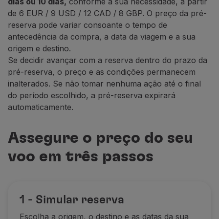
dias ou 10 dias,
conforme a sua necessidade, a partir
Parceiros
de 6 EUR / 9 USD / 12 CAD / 8 GBP. O preço da pré-
Club TAP Miles&Go
reserva pode variar consoante o tempo de
Promoções e Ofertas
antecedência da compra, a data da viagem e a sua
Central de ajuda
origem e destino.
Perguntas frequentes
Se decidir avançar com a reserva dentro do prazo da
Pedidos e reclamações
pré-reserva, o preço e as condições permanecem
Contactos
inalterados. Se não tomar nenhuma ação até o final
Informações úteis
do período escolhido, a pré-reserva expirará
Reembolsos
automaticamente.
Fatura online
Bagagem perdida / danificada
Assegure o preço do seu
Voo atrasado / cancelado
voo em três passos
1 - Simular reserva
Escolha a origem, o destino e as datas da sua