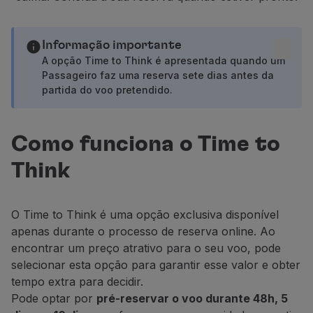
Voar em Economy
Refeições a bordo
Entretenimento
Informação importante
Wi-Fi
A opção Time to Think é apresentada quando um
Passageiro faz uma reserva sete dias antes da
Gerir reserva
partida do voo pretendido.
Gestão da Reserva
Extras e Upgrades
Fatura online
Como funciona o Time to
TAP Vouchers
Extras
Think
Alugar carro
Alojamento
Check-in
O Time to Think é uma opção exclusiva disponível
Informações de Check-in
apenas durante o processo de reserva online. Ao
TAP Miles&Go
encontrar um preço atrativo para o seu voo, pode
Programa TAP Miles&Go
selecionar esta opção para garantir esse valor e obter
Conhecer o Programa
tempo extra para decidir.
Acumular milhas
Pode optar por
pré-reservar o voo durante 48h, 5
Utilizar milhas