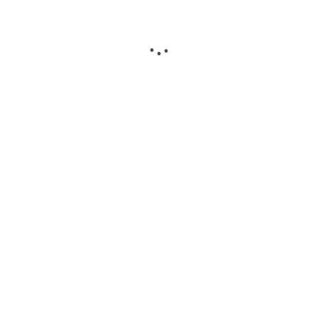
.
.
.