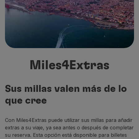
Volar en Economy
Comidas a bordo
Entretenimiento
Wi-Fi
Gestionar reserva
Gestión de Reservas
Extras y Upgrades
Factura online
Miles4Extras
TAP Vouchers
Extras
Alquilar un coche
Alojamiento
Sus millas valen más de lo
Check-in
que cree
Información de Check-in
TAP Miles&Go
Programa TAP Miles&Go
Con Miles4Extras puede utilizar sus millas para añadir
Conozca el Programa
extras a su viaje, ya sea antes o después de completar
Gane millas
su reserva. Esta opción está disponible para billetes
Utilice millas