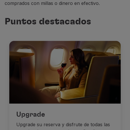
comprados con millas o dinero en efectivo.
Socios
Club TAP Miles&Go
Puntos destacados
Promociones y Ofertas
Centro de ayuda
Preguntas frecuentes
Solicitudes y reclamaciones
Contactos
Información útil
Reembolsos
Factura online
Equipaje perdido / dañado
Vuelo retrasado / cancelado
Upgrade
Upgrade su reserva y disfrute de todas las