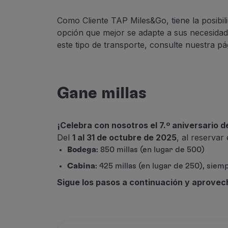
Utilice millas
Socios
Como Cliente TAP Miles&Go, tiene la posibili
Tarjetas de Crédito
opción que mejor se adapte a sus necesidad
Club TAP Miles&Go
este tipo de transporte, consulte nuestra p
Promociones y Ofertas
Centro de ayuda
Preguntas frecuentes
Solicitudes y reclamaciones
Gane millas
Contactos
Información útil
Reembolsos
¡Celebra con nosotros el 7.º aniversario d
Factura online
Del
1 al 31 de octubre de 2025
, al reserva
Equipaje perdido / dañado
Bodega
: 850 millas (en lugar de 500)
Vuelo retrasado / cancelado
Cabina
: 425 millas (en lugar de 250), si
Sigue los pasos a continuación y aprovec