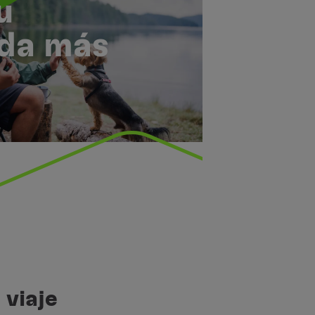
u
 da más
 viaje