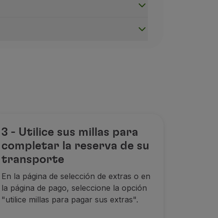
3 - Utilice sus millas para
completar la reserva de su
transporte
En la página de selección de extras o en
la página de pago, seleccione la opción
úmero de Cliente TAP Miles&Go al realizar la reserva de un 
"utilice millas para pagar sus extras".
xcepto la tarifa Discount);