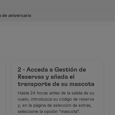
 de aniversario
 avión
2 - Acceda a Gestión de
Reservas y añada el
transporte de su mascota
ado (ida o ida y vuelta) y por mascota transportada.
Hasta 24 horas antes de la salida de su
vuelo, introduzca su código de reserva
 registrados en el Programa TAP Miles&Go que indiquen su N
y, en la página de selección de extras,
s por TAP, u operados en su nombre, y por TAP Express (e
seleccione la opción "mascota".