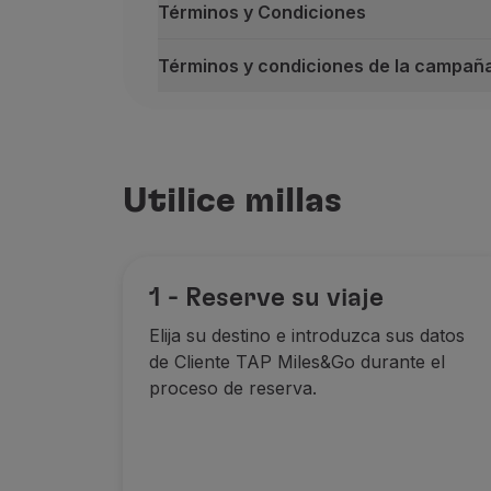
Términos y Condiciones
Términos y condiciones de la campaña
Millas que acumula con el transporte
En la cabina
En la bodega del
Utilice millas
250 millas
500 millas
1 - Reserve su viaje
Elija su destino e introduzca sus datos
de Cliente TAP Miles&Go durante el
Las millas se acumulan por segmento vol
proceso de reserva.
Términos y Condiciones
La oferta es válida para los clientes
Válido únicamente en vuelos operado